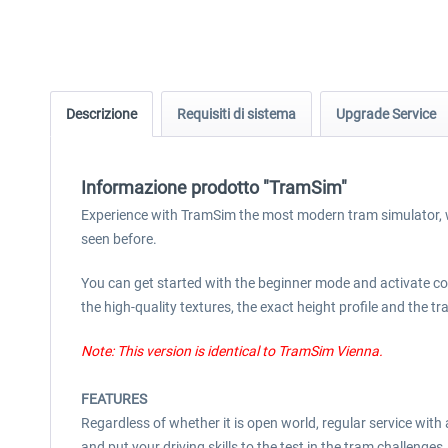
Descrizione
Requisiti di sistema
Upgrade Service
Informazione prodotto "TramSim"
Experience with TramSim the most modern tram simulator, whi
seen before.
You can get started with the beginner mode and activate cont
the high-quality textures, the exact height profile and the t
Note: This version is identical to TramSim Vienna.
FEATURES
Regardless of whether it is open world, regular service with 
and put your driving skills to the test in the tram challen