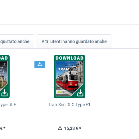
acquistato anche
Altri utenti hanno guardato anche
Type ULF
TramSim DLC Type E1
€ *
15,33 € *