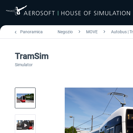
Panoramica
Negozio
MOVE
Autobus | T
TramSim
Simulator