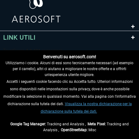
LINK UTILI
Benvenuti su aerosoft.com!
Utilizziamo i cookie. Alcuni di essi sono tecnicamente necessari (ad esempio
per il carrello), altri ci aiutano a migliorare le nostre offerte e a offrirti
un'esperienza utente migliore.
Accetti i seguenti cookie facendo clic su Accetta tutto. Ulteriori informazioni
sono disponibili nelle impostazioni sulla privacy, dove è anche possibile
RECEDERE DAL CONTRATTO
modificare la selezione in qualsiasi momento. Vai alla pagina con l'informativa
dichiarazione sulla tutela dei dati.
Visualizza la nostra dichiarazione per la
INFORMAZIONI
dichiarazione sulla tutela dei dati.
NON PERDETEVI LE ULTIME NOTIZIE
Google Tag Manager:
Tracking and Analysis ,
Meta Pixel:
Tracking and
Analysis ,
OpenStreetMap:
Misc
* Tutti i prezzi sono indicati al netto di Iva e
spese di spedizione
ed