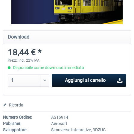
SubwaySim 2 - Berlin Vehicle DLC:
SubwaySim 2
Gisela (GI/1E)
Download
18,44 € *
35,87 € *
18,44 € *
Prezzi incl. 22% IVA
Disponibile come download immediato
Aggiungi al carrello
Ricorda
Numero Ordine:
AS16914
Publisher:
Aerosoft
Sviluppatore:
Simuverse Interactive, 3DZUG