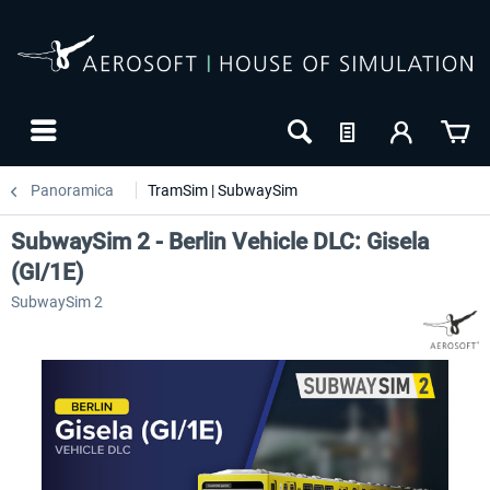
Panoramica
TramSim | SubwaySim
SubwaySim 2 - Berlin Vehicle DLC: Gisela
(GI/1E)
SubwaySim 2