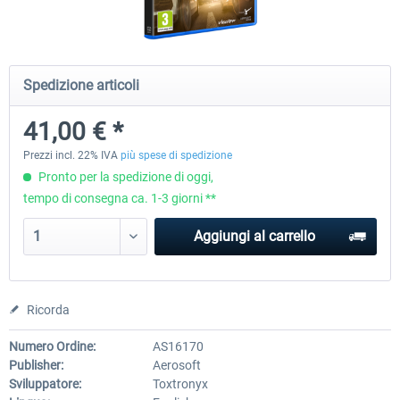
CityDriver
CityDriver - Deluxe Bund
Spedizione articoli
41,00 € *
45,08 € *
30,75 € *
36,06 € *
Prezzi incl. 22% IVA
più spese di spedizione
Pronto per la spedizione di oggi,
tempo di consegna ca. 1-3 giorni **
Aggiungi al carrello
Ricorda
Numero Ordine:
AS16170
Publisher:
Aerosoft
Sviluppatore:
Toxtronyx