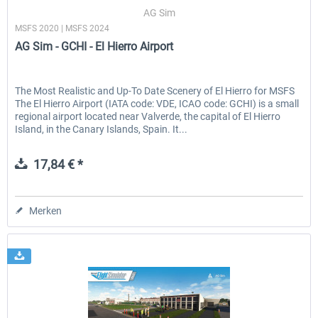
AG Sim
MSFS 2020 | MSFS 2024
AG Sim - GCHI - El Hierro Airport
EmergencyDispatcherPro - 24h Free
EmergencyDispatcherPr
Trial
The Most Realistic and Up-To Date Scenery of El Hierro for MSFS
The El Hierro Airport (IATA code: VDE, ICAO code: GCHI) is a small
0,00 € *
35,69 € *
regional airport located near Valverde, the capital of El Hierro
Island, in the Canary Islands, Spain. It...
17,84 € *
Merken