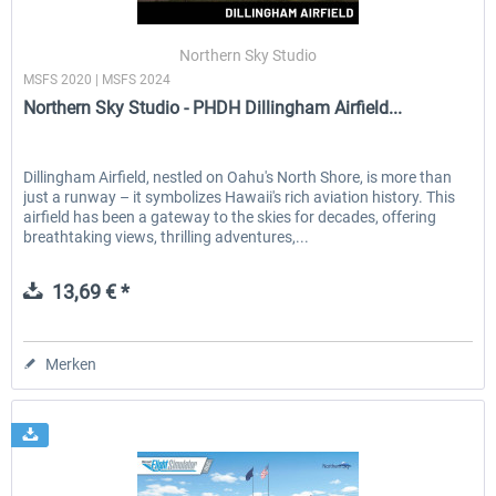
Northern Sky Studio
MSFS 2020 | MSFS 2024
EmergencyDispatcherPro - 24h Free
EmergencyDispatcherPr
Northern Sky Studio - PHDH Dillingham Airfield...
Trial
0,00 € *
35,69 € *
Dillingham Airfield, nestled on Oahu's North Shore, is more than
just a runway – it symbolizes Hawaii's rich aviation history. This
airfield has been a gateway to the skies for decades, offering
breathtaking views, thrilling adventures,...
13,69 € *
Merken