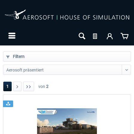
Filtern
1
von
2
24h FREE