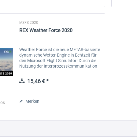
MSFS 2020
REX Weather Force 2020
Weather Force ist die neue METAR-basierte
dynamische Wetter-Engine in Echtzeit für
den Microsoft Flight Simulator! Durch die
Nutzung der Interprozesskommunikation
mit dem Simulator über eine feingranulare
Steuerung erleben Sie...
15,46 € *
Merken
ios