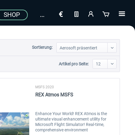
SHOP
Sortierung:
Artikel pro Seite:
MSFS 2020
REX Atmos MSFS
Enhance Your World! REX Atmos is the
ultimate visual enhancement utility for
Microsoft Flight Simulator! Real-time,
comprehensive environment