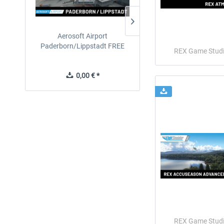
Aerosoft Airport
EmergencyDispatcherPro
Paderborn/Lippstadt FREE
24h Free Trial
REX Game Stud
0,00 € *
0,00 € *
REX Game Stud