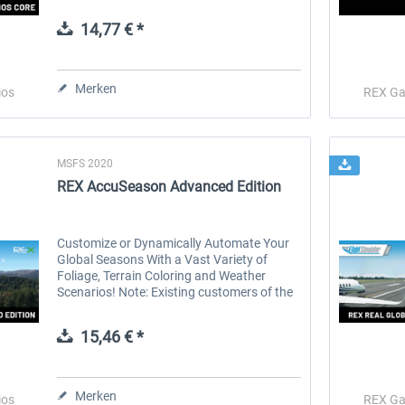
MSFS 2024 that injects changes directly
into the simulator, not a...
14,77 € *
 -
EmergencyDispatcherPro
Guder-Donation 3 €
Merken
ios
REX Ga
35,69 € *
3,00 € *
MSFS 2020
REX AccuSeason Advanced Edition
Customize or Dynamically Automate Your
Global Seasons With a Vast Variety of
Foliage, Terrain Coloring and Weather
Scenarios! Note: Existing customers of the
original version of AccuSeason get this
version for free. You can use your...
15,46 € *
Merken
ios
REX Ga