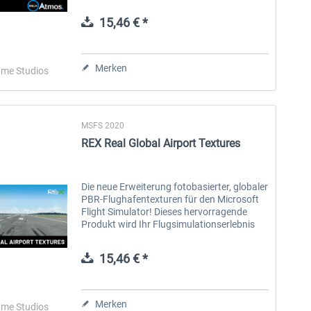
enhancements from the ground to the sky.
Compatible with everything, including REX
15,46 € *
products,...
Aerosoft Toolbar Pushback
FlightSim Studio - E-Jets
Pro
190/195
Merken
me Studios
9,95 € *
39,95 € *
MSFS 2020
REX Real Global Airport Textures
Die neue Erweiterung fotobasierter, globaler
PBR-Flughafentexturen für den Microsoft
Flight Simulator! Dieses hervorragende
Produkt wird Ihr Flugsimulationserlebnis
verändern. Real Global Airport Textures ist
ein umfassendes,...
15,46 € *
Merken
me Studios