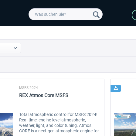
MSFS 2024
REX Atmos Core MSFS
Total atmospheric control for MSFS 2024!
Real-time, engine-level atmospheric,
weather, light, and color tuning. Atmos
CORE is a next-gen atmospheric engine for