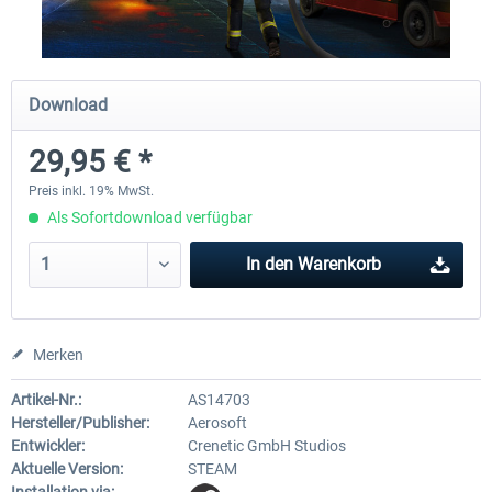
Einführungsrabatt
Notruf 112 - Die Feuerwehr Simulation
Global Rescue
Download
3
29,95 € *
24,99 € *
22,49 € *
24,99 € *
Preis inkl. 19% MwSt.
Als Sofortdownload verfügbar
In den
Warenkorb
Merken
Artikel-Nr.:
AS14703
Hersteller/Publisher:
Aerosoft
Entwickler:
Crenetic GmbH Studios
Aktuelle Version:
STEAM