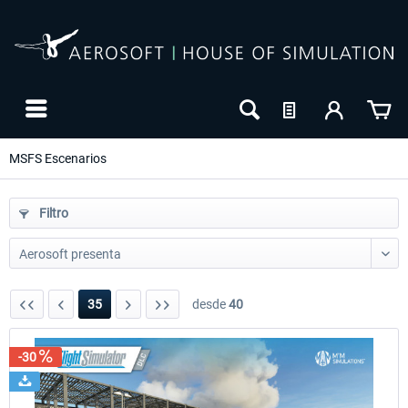
MSFS Escenarios
Filtro
35
desde
40
-30