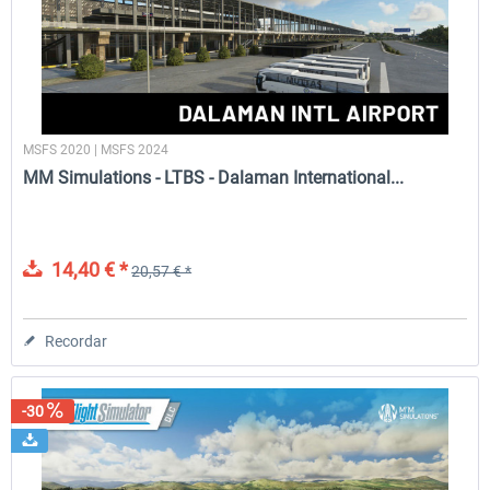
Aerosoft Mega Airport Brussels
Aerosoft Airport Cologne/
MSFS 2020 | MSFS 2024
25,37 € *
18,25 € *
MM Simulations - LTBS - Dalaman International...
14,40 € *
20,57 € *
Recordar
-30