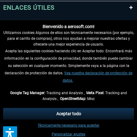
ENLACES ÚTILES
Bienvenido a aerosoft.com!
Utilizamos cookies Algunos de ellos son técnicamente necesarios (por ejemplo,
para el carrito de compras), otros nos ayudan a mejorar nuestras ofertas y
ofrecerle una mejor experiencia de usuario.
Acepta las siguientes cookies haciendo clic en Aceptar todo. Encontrará más
información en la configuración de privacidad, donde también puede cambiar
DESISTIR DEL CONTRATO
su selección en cualquier momento. Simplemente vaya a la página con la
declaración de protección de datos.
Vea nuestra declaración de protección de
INFORMACIÓN
datos.
NO SE PIERDA LAS ÚLTIMAS NOTICIAS
Google Tag Manager:
Tracking and Analysis ,
Meta Pixel:
Tracking and
Analysis ,
OpenStreetMap:
Misc
* Todos los precios, incl. el IVA legal y
gastos de envío
así como las posibles
tasas de recepción si no se describe lo contrario
Aceptar todo
** De aplicación a envíos dentro de Alemania. Los plazos de envío para los
Técnicamente necesario para aceptar
demás países se pueden consultar en la
información de envío
.
Personalizar ajustes