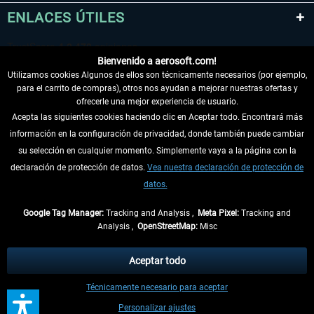
ENLACES ÚTILES
Bienvenido a aerosoft.com!
Utilizamos cookies Algunos de ellos son técnicamente necesarios (por ejemplo,
para el carrito de compras), otros nos ayudan a mejorar nuestras ofertas y
ofrecerle una mejor experiencia de usuario.
Acepta las siguientes cookies haciendo clic en Aceptar todo. Encontrará más
información en la configuración de privacidad, donde también puede cambiar
DESISTIR DEL CONTRATO
su selección en cualquier momento. Simplemente vaya a la página con la
declaración de protección de datos.
Vea nuestra declaración de protección de
INFORMACIÓN
datos.
NO SE PIERDA LAS ÚLTIMAS NOTICIAS
Google Tag Manager:
Tracking and Analysis ,
Meta Pixel:
Tracking and
Analysis ,
OpenStreetMap:
Misc
* Todos los precios, incl. el IVA legal y
gastos de envío
así como las posibles
tasas de recepción si no se describe lo contrario
Aceptar todo
** De aplicación a envíos dentro de Alemania. Los plazos de envío para los
Técnicamente necesario para aceptar
demás países se pueden consultar en la
información de envío
.
Personalizar ajustes