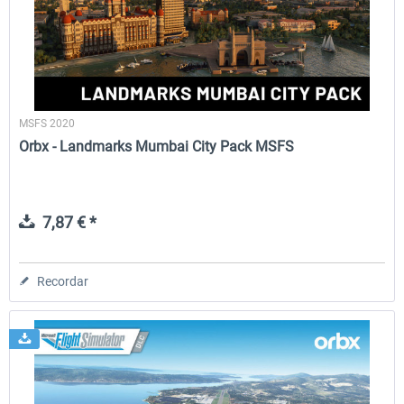
Aerosoft Mega Airport Brussels
Aerosoft Airport Cologne/
MSFS 2020
25,37 € *
18,25 € *
Orbx - Landmarks Mumbai City Pack MSFS
7,87 € *
Recordar