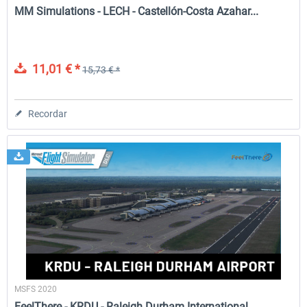
MM Simulations - LECH - Castellón-Costa Azahar...
11,01 € *
15,73 € *
Recordar
MSFS 2020
FeelThere - KRDU - Raleigh Durham International...