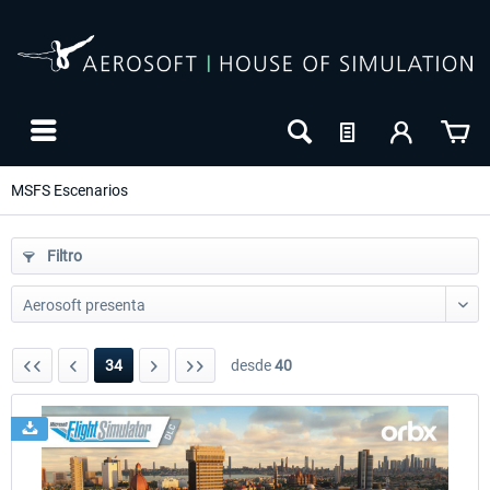
MSFS Escenarios
Filtro
34
desde
40