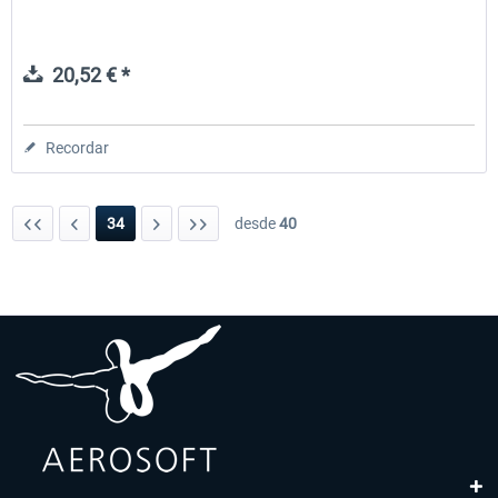
20,52 € *
Recordar
34
desde
40