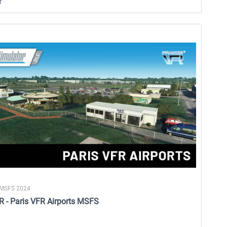
r
25,37 € *
20,29 € *
 MSFS 2024
R - Paris VFR Airports MSFS