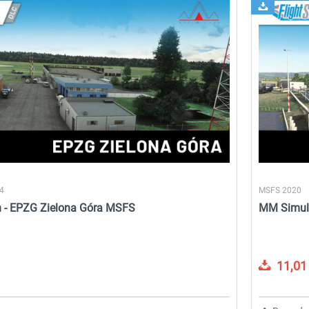
24
MSFS 2020
n - EPZG Zielona Góra MSFS
MM Simula
Aerosoft Airport
sim-wings Hamburg
11,01 
Cologne/Bonn