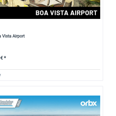
 Vista Airport
€ *
r