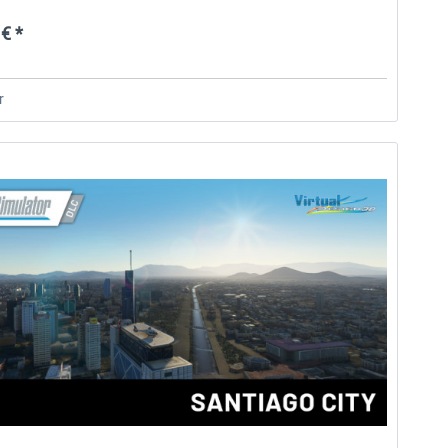
€ *
r