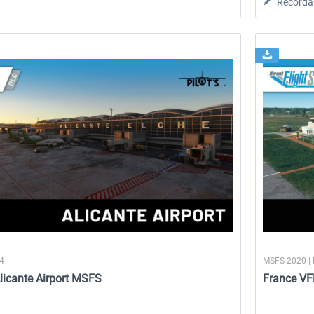
Recorda
18,25 € *
20,29 € *
24
MSFS 2020 |
Alicante Airport MSFS
France VF