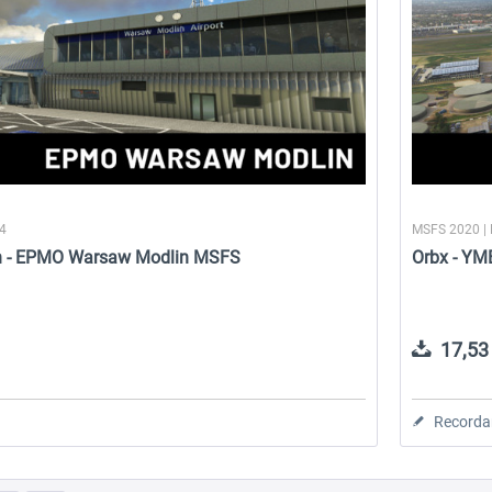
24
MSFS 2020 |
gn - EPMO Warsaw Modlin MSFS
Orbx - YM
17,53 
Recorda