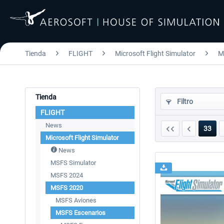
Tienda
FLIGHT
Microsoft Flight Simulator
M
Tienda
Filtro
FLIGHT
News
33
Microsoft Flight Simulator
News
MSFS Simulator
MSFS 2024
MSFS 2020
MSFS Aviones
MSFS Escenarios