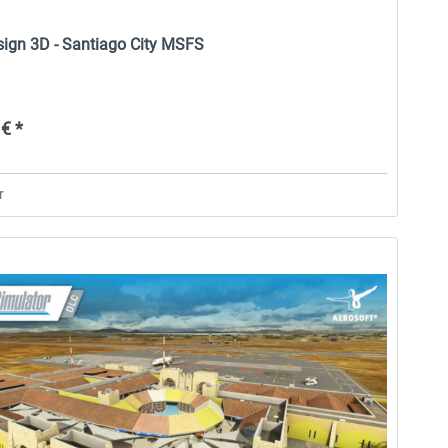
esign 3D - Santiago City MSFS
€ *
r