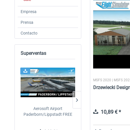
Empresa
Prensa
Contacto
Superventas
MSFS 2020 | MSFS 20
Drzewiecki Desig
Aerosoft Airport
Aerosoft Mega Airport
10,89 € *
Paderborn/Lippstadt FREE
Brussels