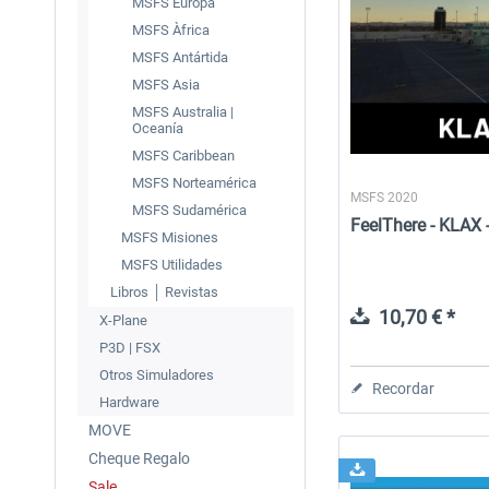
MSFS Europa
MSFS Àfrica
MSFS Antártida
MSFS Asia
MSFS Australia |
Oceanía
MSFS Caribbean
MSFS Norteamérica
MSFS 2020
MSFS Sudamérica
FeelThere - KLAX 
MSFS Misiones
MSFS Utilidades
Libros │ Revistas
10,70 € *
X-Plane
P3D | FSX
Otros Simuladores
Recordar
Hardware
MOVE
Cheque Regalo
Sale