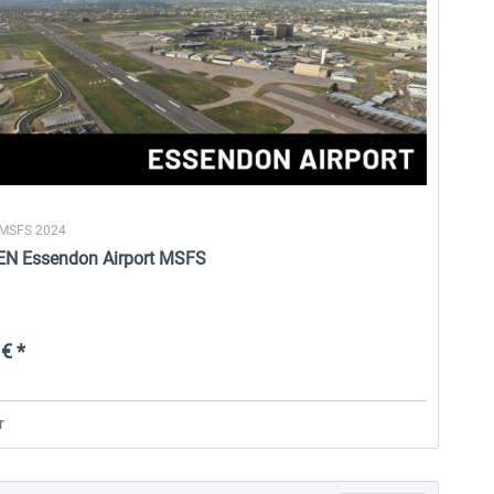
 MSFS 2024
EN Essendon Airport MSFS
€ *
r