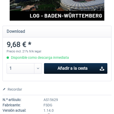
Aerosoft Mega Airport Brussels
Aerosoft Airport Cologne/
Download
25,37 € *
18,25 € *
9,68 € *
Precio incl. 21% IVA legal
Disponible como descarga inmediata
Añadir a la cesta
Recordar
N.º artículo:
AS15629
Fabricante:
FSDG
Versión actual:
1.14.0