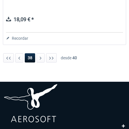
18,09 € *
Recordar
38
desde
40