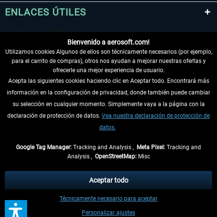
ENLACES ÚTILES
Bienvenido a aerosoft.com!
Utilizamos cookies Algunos de ellos son técnicamente necesarios (por ejemplo,
para el carrito de compras), otros nos ayudan a mejorar nuestras ofertas y
ofrecerle una mejor experiencia de usuario.
Acepta las siguientes cookies haciendo clic en Aceptar todo. Encontrará más
información en la configuración de privacidad, donde también puede cambiar
DESISTIR DEL CONTRATO
su selección en cualquier momento. Simplemente vaya a la página con la
declaración de protección de datos.
Vea nuestra declaración de protección de
INFORMACIÓN
datos.
NO SE PIERDA LAS ÚLTIMAS NOTICIAS
Google Tag Manager:
Tracking and Analysis ,
Meta Pixel:
Tracking and
Analysis ,
OpenStreetMap:
Misc
* Todos los precios, incl. el IVA legal y
gastos de envío
así como las posibles
tasas de recepción si no se describe lo contrario
Aceptar todo
** De aplicación a envíos dentro de Alemania. Los plazos de envío para los
Técnicamente necesario para aceptar
demás países se pueden consultar en la
información de envío
.
Personalizar ajustes