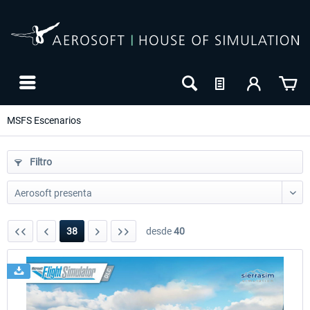
MSFS Escenarios
Filtro
38
desde
40