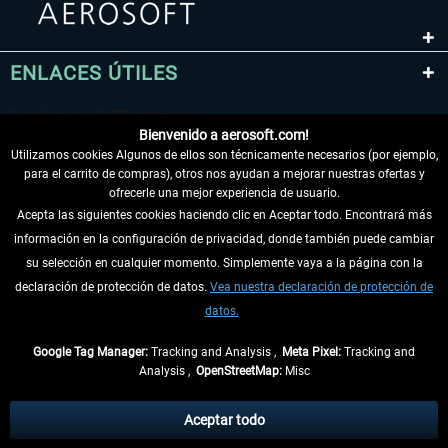
ENLACES ÚTILES
Bienvenido a aerosoft.com!
Utilizamos cookies Algunos de ellos son técnicamente necesarios (por ejemplo,
para el carrito de compras), otros nos ayudan a mejorar nuestras ofertas y
ofrecerle una mejor experiencia de usuario.
Acepta las siguientes cookies haciendo clic en Aceptar todo. Encontrará más
información en la configuración de privacidad, donde también puede cambiar
DESISTIR DEL CONTRATO
su selección en cualquier momento. Simplemente vaya a la página con la
declaración de protección de datos.
Vea nuestra declaración de protección de
INFORMACIÓN
datos.
NO SE PIERDA LAS ÚLTIMAS NOTICIAS
Google Tag Manager:
Tracking and Analysis ,
Meta Pixel:
Tracking and
Analysis ,
OpenStreetMap:
Misc
* Todos los precios, incl. el IVA legal y
gastos de envío
así como las posibles
tasas de recepción si no se describe lo contrario
Aceptar todo
** De aplicación a envíos dentro de Alemania. Los plazos de envío para los