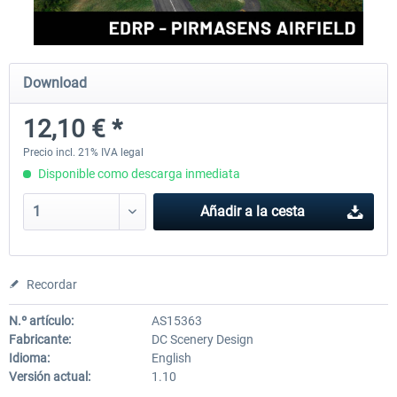
Aerosoft Mega Airport Brussels
Aerosoft Airport Cologne/
Download
12,10 € *
25,37 € *
18,25 € *
Precio incl. 21% IVA legal
Disponible como descarga inmediata
Añadir a la cesta
Recordar
N.º artículo:
AS15363
Fabricante:
DC Scenery Design
Idioma:
English
Versión actual:
1.10