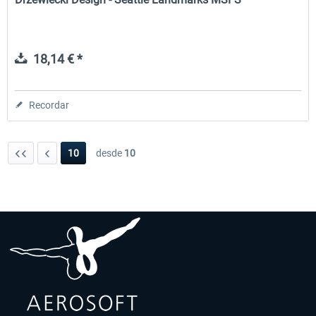
18,14 € *
Recordar
10
desde
10