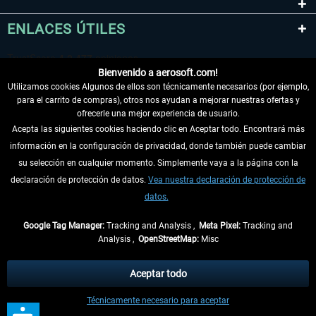
ENLACES ÚTILES
Bienvenido a aerosoft.com!
Utilizamos cookies Algunos de ellos son técnicamente necesarios (por ejemplo,
para el carrito de compras), otros nos ayudan a mejorar nuestras ofertas y
ofrecerle una mejor experiencia de usuario.
Acepta las siguientes cookies haciendo clic en Aceptar todo. Encontrará más
información en la configuración de privacidad, donde también puede cambiar
DESISTIR DEL CONTRATO
su selección en cualquier momento. Simplemente vaya a la página con la
declaración de protección de datos.
Vea nuestra declaración de protección de
INFORMACIÓN
datos.
NO SE PIERDA LAS ÚLTIMAS NOTICIAS
Google Tag Manager:
Tracking and Analysis ,
Meta Pixel:
Tracking and
Analysis ,
OpenStreetMap:
Misc
* Todos los precios, incl. el IVA legal y
gastos de envío
así como las posibles
tasas de recepción si no se describe lo contrario
Aceptar todo
** De aplicación a envíos dentro de Alemania. Los plazos de envío para los
Técnicamente necesario para aceptar
demás países se pueden consultar en la
información de envío
.