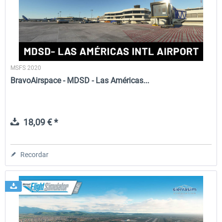
FSDG - Greenland Kulusuk MSFS
Aerosoft Airport Bonair
MSFS 2020
9,14 € *
12,15 € *
BravoAirspace - MDSD - Las Américas...
18,09 € *
Recordar