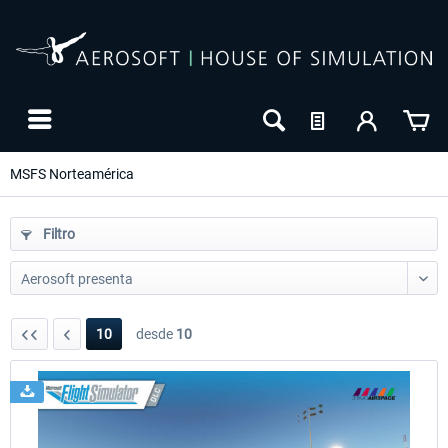
MSFS Norteamérica
Filtro
10
desde
10