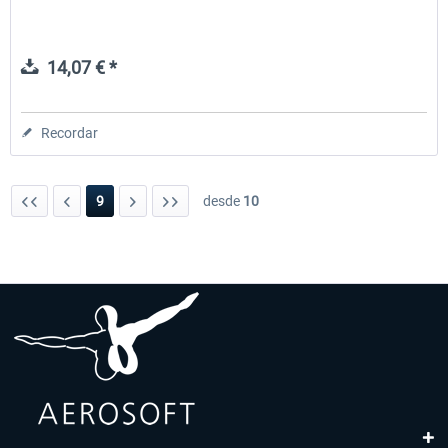
14,07 € *
Recordar
9
desde
10