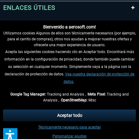
ENLACES ÚTILES
Bienvenido a aerosoft.com!
Utilizamos cookies Algunos de ellos son técnicamente necesarios (por ejemplo,
para el carrito de compras), otros nos ayudan a mejorar nuestras ofertas y
ofrecerle una mejor experiencia de usuario.
Acepta las siguientes cookies haciendo clic en Aceptar todo. Encontrará más
información en la configuración de privacidad, donde también puede cambiar
DESISTIR DEL CONTRATO
su selección en cualquier momento. Simplemente vaya a la página con la
declaración de protección de datos.
Vea nuestra declaración de protección de
INFORMACIÓN
datos.
NO SE PIERDA LAS ÚLTIMAS NOTICIAS
Google Tag Manager:
Tracking and Analysis ,
Meta Pixel:
Tracking and
Analysis ,
OpenStreetMap:
Misc
* Todos los precios, incl. el IVA legal y
gastos de envío
así como las posibles
tasas de recepción si no se describe lo contrario
Aceptar todo
** De aplicación a envíos dentro de Alemania. Los plazos de envío para los
Técnicamente necesario para aceptar
demás países se pueden consultar en la
información de envío
.
Personalizar ajustes