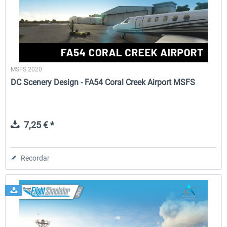
FSDG - Greenland Kulusuk MSFS
Aerosoft Airport Bonair
MSFS 2020
9,14 € *
12,15 € *
DC Scenery Design - FA54 Coral Creek Airport MSFS
7,25 € *
Recordar