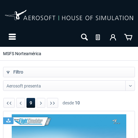
MSFS Norteamérica
Filtro
9
desde
10