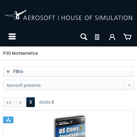
P3D Norteamérica
Filtro
3
desde
3