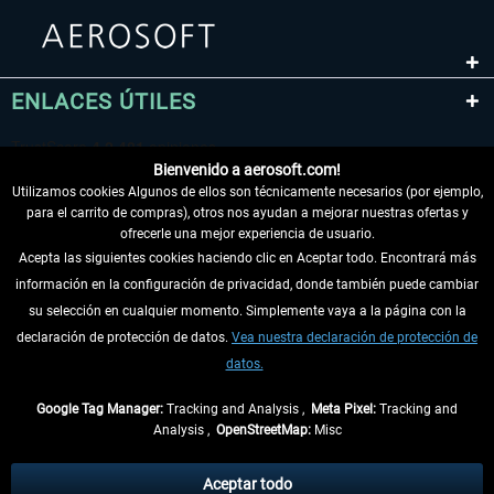
ENLACES ÚTILES
Bienvenido a aerosoft.com!
Utilizamos cookies Algunos de ellos son técnicamente necesarios (por ejemplo,
para el carrito de compras), otros nos ayudan a mejorar nuestras ofertas y
ofrecerle una mejor experiencia de usuario.
Acepta las siguientes cookies haciendo clic en Aceptar todo. Encontrará más
información en la configuración de privacidad, donde también puede cambiar
DESISTIR DEL CONTRATO
su selección en cualquier momento. Simplemente vaya a la página con la
declaración de protección de datos.
Vea nuestra declaración de protección de
INFORMACIÓN
datos.
NO SE PIERDA LAS ÚLTIMAS NOTICIAS
Google Tag Manager:
Tracking and Analysis ,
Meta Pixel:
Tracking and
Analysis ,
OpenStreetMap:
Misc
* Todos los precios, incl. el IVA legal y
gastos de envío
así como las posibles
tasas de recepción si no se describe lo contrario
Aceptar todo