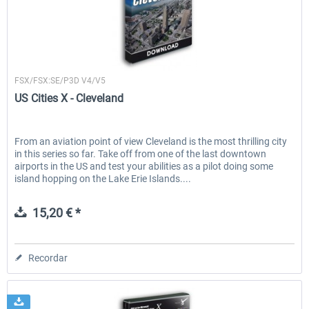
PILOT'S - FS Global Ultimate 2024
US Cities X - Chicago
Aerosoft
FSX/FSX:SE/P3D V4/V5
US Cities X - Cleveland
84,69 € *
15,20 € *
From an aviation point of view Cleveland is the most thrilling city
in this series so far. Take off from one of the last downtown
airports in the US and test your abilities as a pilot doing some
island hopping on the Lake Erie Islands....
15,20 € *
Recordar