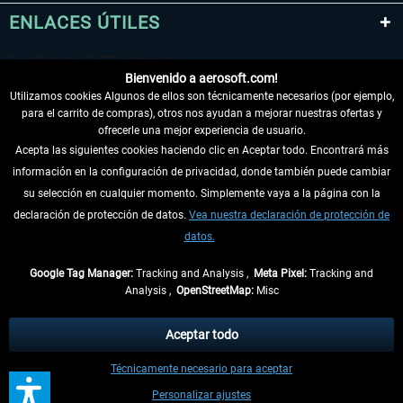
ENLACES ÚTILES
Bienvenido a aerosoft.com!
Utilizamos cookies Algunos de ellos son técnicamente necesarios (por ejemplo,
para el carrito de compras), otros nos ayudan a mejorar nuestras ofertas y
ofrecerle una mejor experiencia de usuario.
Acepta las siguientes cookies haciendo clic en Aceptar todo. Encontrará más
información en la configuración de privacidad, donde también puede cambiar
DESISTIR DEL CONTRATO
su selección en cualquier momento. Simplemente vaya a la página con la
declaración de protección de datos.
Vea nuestra declaración de protección de
INFORMACIÓN
datos.
NO SE PIERDA LAS ÚLTIMAS NOTICIAS
Google Tag Manager:
Tracking and Analysis ,
Meta Pixel:
Tracking and
Analysis ,
OpenStreetMap:
Misc
* Todos los precios, incl. el IVA legal y
gastos de envío
así como las posibles
tasas de recepción si no se describe lo contrario
Aceptar todo
** De aplicación a envíos dentro de Alemania. Los plazos de envío para los
Técnicamente necesario para aceptar
demás países se pueden consultar en la
información de envío
.
Personalizar ajustes