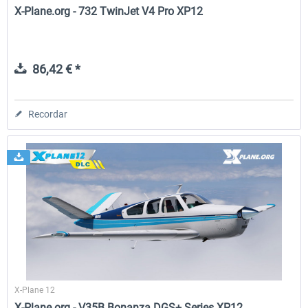
X-Plane.org - 732 TwinJet V4 Pro XP12
86,42 € *
Recordar
X-Plane 12
X-Plane.org - V35B Bonanza DGS+ Series XP12