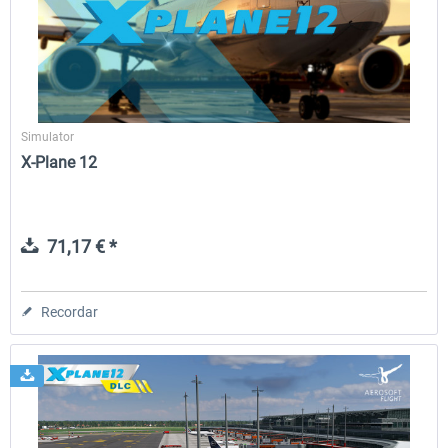
Traffic Global for X-Plane 12/11
X-Plane.org - King Air 350
(Windows)
Simulator
45,32 € *
54,86 € *
X-Plane 12
71,17 € *
Recordar