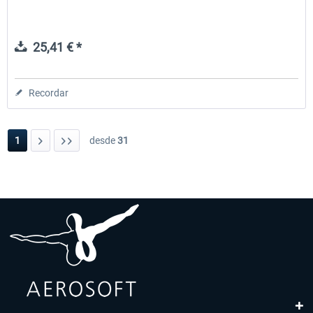
25,41 € *
Recordar
1
desde
31