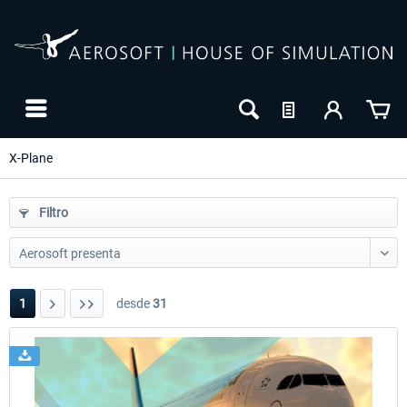
X-Plane
Filtro
1
desde
31