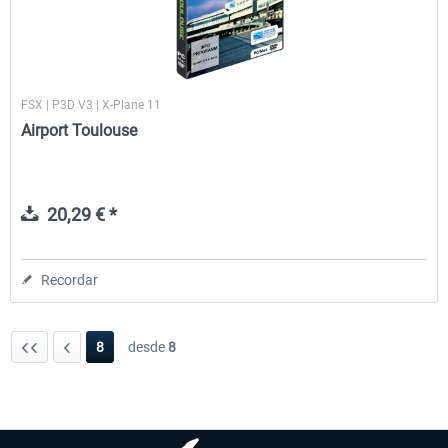
FSX | P3D V3 | X-Plane 11
Airport Toulouse
20,29 € *
Recordar
8
desde
8