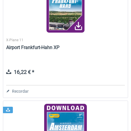
Airport Berlin Brandenburg V2 XP
Airport Zurich V2.0 XP
X-Plane 11
30,45 € *
26,39 € *
Airport Frankfurt-Hahn XP
16,22 € *
Recordar