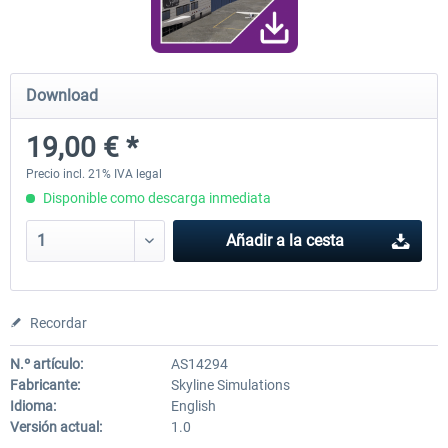
FunnerFlight - KSAN, KNZY & Naval
Saint Croix XP
Download
Base San...
19,00 € *
20,29 € *
25,20 € *
Precio incl. 21% IVA legal
Disponible como descarga inmediata
Añadir a la cesta
Recordar
N.º artículo:
AS14294
Fabricante:
Skyline Simulations
Idioma:
English
Versión actual:
1.0