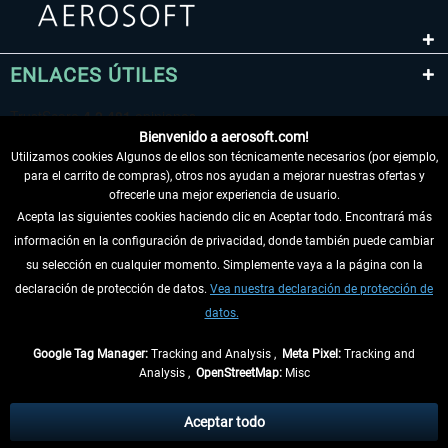
ENLACES ÚTILES
Bienvenido a aerosoft.com!
Utilizamos cookies Algunos de ellos son técnicamente necesarios (por ejemplo,
para el carrito de compras), otros nos ayudan a mejorar nuestras ofertas y
ofrecerle una mejor experiencia de usuario.
Acepta las siguientes cookies haciendo clic en Aceptar todo. Encontrará más
información en la configuración de privacidad, donde también puede cambiar
DESISTIR DEL CONTRATO
su selección en cualquier momento. Simplemente vaya a la página con la
declaración de protección de datos.
Vea nuestra declaración de protección de
INFORMACIÓN
datos.
NO SE PIERDA LAS ÚLTIMAS NOTICIAS
Google Tag Manager:
Tracking and Analysis ,
Meta Pixel:
Tracking and
Analysis ,
OpenStreetMap:
Misc
* Todos los precios, incl. el IVA legal y
gastos de envío
así como las posibles
tasas de recepción si no se describe lo contrario
Aceptar todo
** De aplicación a envíos dentro de Alemania. Los plazos de envío para los