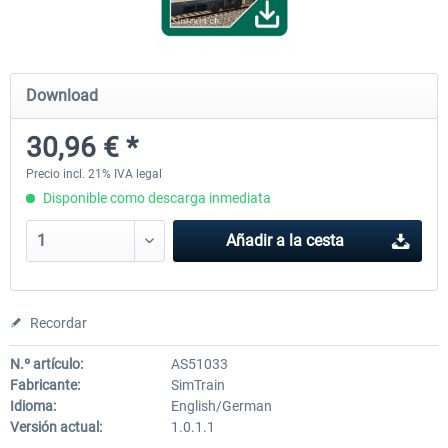
Koeblitzer Mountain Route 3 reloaded
VirtualTracks - Ringbahn Be
Download
30,96 € *
30,45 € *
35,54 € *
Precio incl. 21% IVA legal
Disponible como descarga inmediata
Añadir a la cesta
Recordar
N.º artículo:
AS51033
Fabricante:
SimTrain
Idioma:
English/German
Versión actual:
1.0.1.1