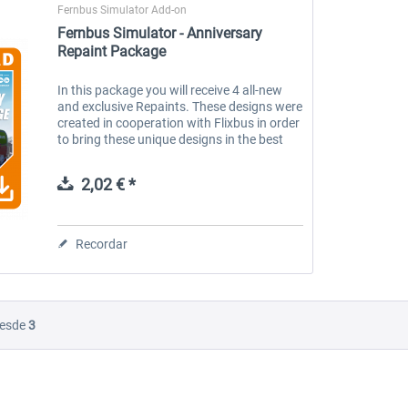
Fernbus Simulator Add-on
Fernbus Simulator - Anniversary
Repaint Package
In this package you will receive 4 all-new
and exclusive Repaints. These designs were
created in cooperation with Flixbus in order
to bring these unique designs in the best
quality possible into Fernbus Simulator and
onto the coach of...
2,02 € *
Recordar
esde
3