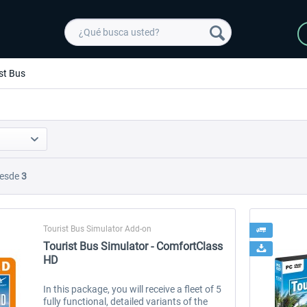
st Bus
esde
3
Tourist Bus Simulator Add-on
Tourist Bus Simulator - ComfortClass
HD
In this package, you will receive a fleet of 5
fully functional, detailed variants of the