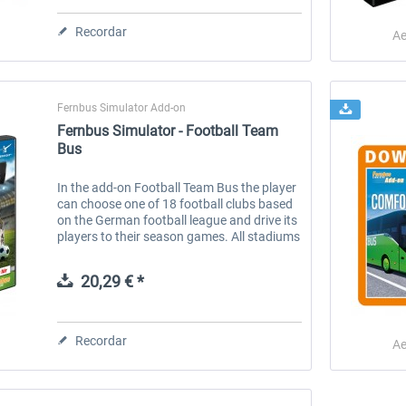
Recordar
Ae
Fernbus Simulator Add-on
Fernbus Simulator - Football Team
num
Fernbus Simulator - W906
Fernbus Simulator - Poland
Bus
In the add-on Football Team Bus the player
can choose one of 18 football clubs based
8,08 € *
30,49 € *
on the German football league and drive its
players to their season games. All stadiums
have been recreated to the smallest detail –
just as the...
20,29 € *
Recordar
Ae