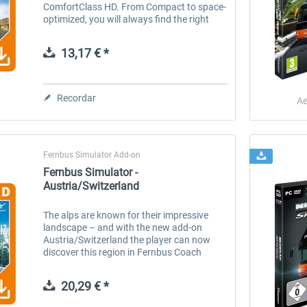
ComfortClass HD. From Compact to space-
optimized, you will always find the right
choice in this range of highdeckers, when
driving your ambitious...
13,17 € *
Recordar
Ae
Fernbus Simulator Add-on
Fernbus Simulator -
Austria/Switzerland
The alps are known for their impressive
landscape – and with the new add-on
Austria/Switzerland the player can now
discover this region in Fernbus Coach
Simulator, as well. The expansion adds the
countries Austria and Switzerland...
20,29 € *