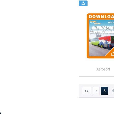
Aerosoft
3
d