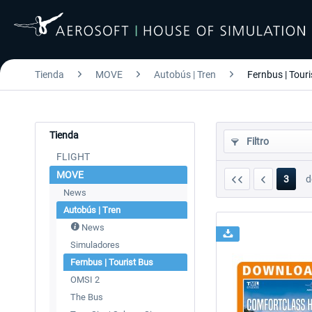
Tienda
MOVE
Autobús | Tren
Fernbus | Touri
Tienda
Filtro
FLIGHT
MOVE
3
d
News
Autobús | Tren
News
Simuladores
Fernbus | Tourist Bus
OMSI 2
The Bus