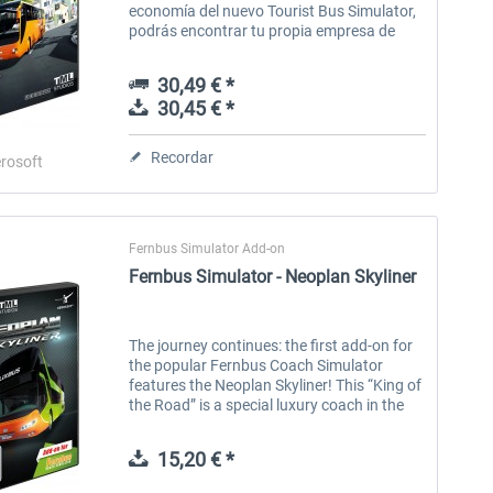
economía del nuevo Tourist Bus Simulator,
podrás encontrar tu propia empresa de
autobuses en la popular isla de vacaciones
Fuerteventura. Tu oferta...
30,49 € *
30,45 € *
Recordar
rosoft
Fernbus Simulator Add-on
Fernbus Simulator - Neoplan Skyliner
The journey continues: the first add-on for
the popular Fernbus Coach Simulator
features the Neoplan Skyliner! This “King of
the Road” is a special luxury coach in the
real world and of course in this simulation.
The double-decker bus in...
15,20 € *