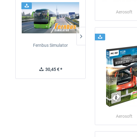
Aerosoft
Fernbus Simulator
Fernbus Simulator - Plati
Edition
30,45 € *
40,62 € *
Aerosoft