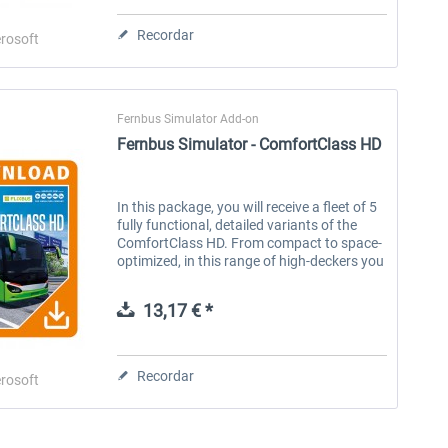
Recordar
rosoft
Fernbus Simulator Add-on
Fernbus Simulator - ComfortClass HD
Fernbus Simulator - Neoplan
Fernbus Simulator -
Skyliner
Anniversary Repaint Package
In this package, you will receive a fleet of 5
fully functional, detailed variants of the
15,20 € *
2,02 € *
ComfortClass HD. From compact to space-
optimized, in this range of high-deckers you
will always find the right choice for driving
your ambitious...
13,17 € *
Recordar
rosoft