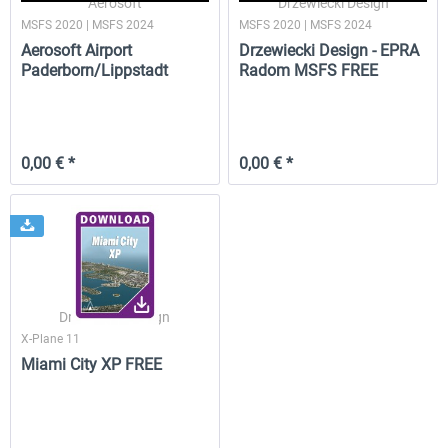
Aerosoft
Drzewiecki Design
MSFS 2020 | MSFS 2024
MSFS 2020 | MSFS 2024
Aerosoft Airport
Drzewiecki Design - EPRA
Paderborn/Lippstadt
Radom MSFS FREE
Drzewiecki Design - EPRA Radom
Miami City XP FREE
FREE
MSFS FREE
0,00 € *
0,00 € *
0,00 € *
0,00 € *
Drzewiecki Design
X-Plane 11
Miami City XP FREE