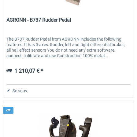
AGRONN
AGRONN - B737 Rudder Pedal
EmergencyDispatcherPro - 24h Free
EmergencyDispatcherPr
Trial
The B737 Rudder Pedal from AGRONN includes the following
features: It has 3 axes: Rudder, left and right differential brakes,
0,00 € *
35,99 € *
all hall effect sensors You do not need any extra software:
connect, calibrate and use Construction 100% metal...
1 210,07 € *
Se souv.