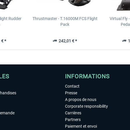
light Rudder
Thrustmaster - T.16000M FCS Flight
Virtual Fly 
s
Pack
Pedal
 € *
242,01 € *
1
LES
INFORMATIONS
Contact
chandises
Presse
A propos de nous
Corporate responsibility
demande
Carrières
Partners
Paiement et envoi