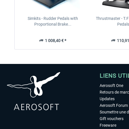
Simkits - Rudder Pedals with
Thrustmaster - T.F
Proportional Brake...
Pedal
1 008,40 € *
110,91
LIENS UTI
Aerosoft One
Retours de mar
Updates
Aerosoft Forum
Soumettre une 
Gift vouchers
Freeware