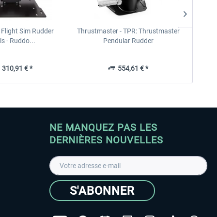
- Flight Sim Rudder
Thrustmaster - TPR: Thrustmaster
Honeyc
s - Ruddo...
Pendular Rudder
 310,91 € *
554,61 € *
NE MANQUEZ PAS LES
DERNIÈRES NOUVELLES
S'ABONNER