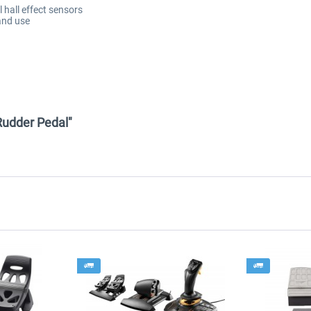
ll hall effect sensors
and use
Rudder Pedal"