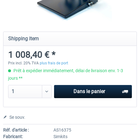
Honeycomb Complete Bundle
Honeycomb - Dust Cover - Sie
Module
Shipping item
776,46 € *
30,24 € *
1 008,40 € *
Prix incl. 20% TVA
plus frais de port
Prêt à expédier immédiatement, délai de livraison env. 1-3
jours **
Dans le panier
Se souv.
Réf. d'article :
AS16375
Fabricant:
Simkits