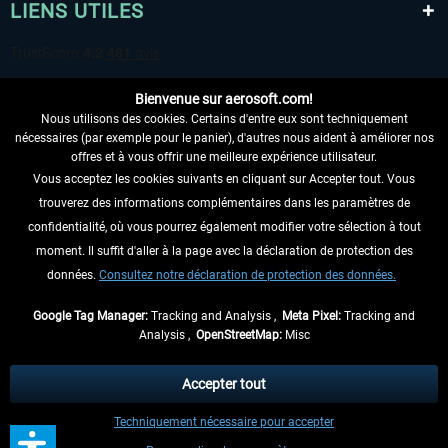
LIENS UTILES
Bienvenue sur aerosoft.com!
Nous utilisons des cookies. Certains d'entre eux sont techniquement
nécessaires (par exemple pour le panier), d'autres nous aident à améliorer nos
offres et à vous offrir une meilleure expérience utilisateur.
Vous acceptez les cookies suivants en cliquant sur Accepter tout. Vous
RENONCER AU CONTRAT ICI
trouverez des informations complémentaires dans les paramètres de
INFORMATIONS
confidentialité, où vous pourrez également modifier votre sélection à tout
moment. Il suffit d'aller à la page avec la déclaration de protection des
NE MANQUEZ PAS LES DERNIÈRES
données.
Consultez notre déclaration de protection des données.
NOUVELLES
Google Tag Manager:
Tracking and Analysis ,
Meta Pixel:
Tracking and
Analysis ,
OpenStreetMap:
Misc
* Tous les prix sont indiqués TVA légale comprise, hors
frais de port
et, le cas
échéant, frais de remboursement, si aucune description contraire.
Accepter tout
** S'applique aux envois vers l'Allemagne. Pour les autres pays, veuillez
Techniquement nécessaire pour accepter
consulter les
informations d'expédition
.