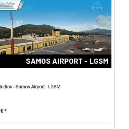
FlightSim Studio - E-Jets
Aerosoft Offshore
190/195
Landmarks: North Sea MSFS
2024
40,29 € *
17,13 € *
tudios - Samos Airport - LGSM
€ *