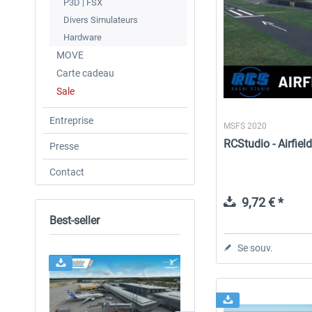
P3D | FSX
Divers Simulateurs
Hardware
MOVE
Carte cadeau
Sale
Entreprise
MSFS 2020
RCStudio - Airfie
Presse
Contact
9,72 € *
Best-seller
Se souv.
24h FREE