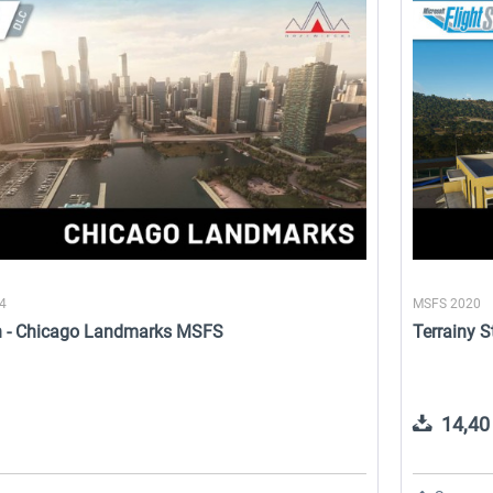
 -
EmergencyDispatcherPro
Aerosoft Toolbar Pushback
Pro
35,99 € *
10,03 € *
24
MSFS 2020
n - Chicago Landmarks MSFS
Terrainy S
14,40 