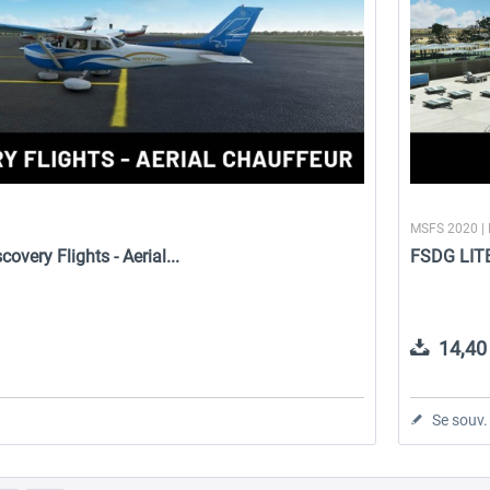
MSFS 2020 |
covery Flights - Aerial...
FSDG LIT
14,40 
Se souv.