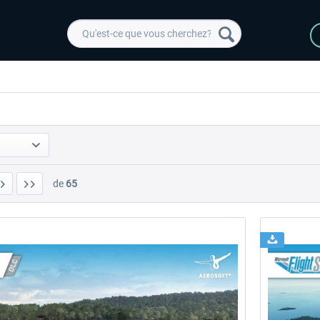
de
65