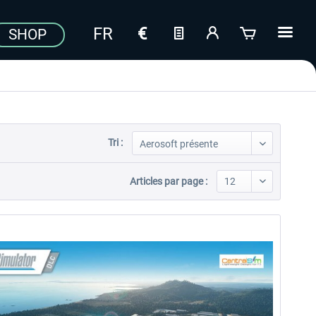
SHOP
Tri :
Articles par page :