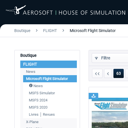
Boutique
FLIGHT
Microsoft Flight Simulator
Boutique
Filtre
FLIGHT
News
63
Microsoft Flight Simulator
News
MSFS Simulator
MSFS 2024
MSFS 2020
Livres │ Revues
X-Plane