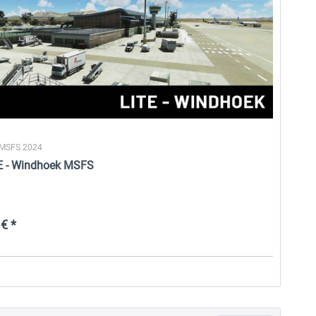
 MSFS 2024
E - Windhoek MSFS
€ *