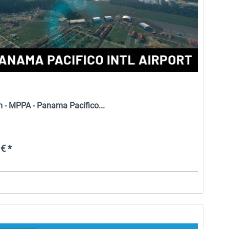
m - MPPA - Panama Pacifico...
€ *
NOUVEAU