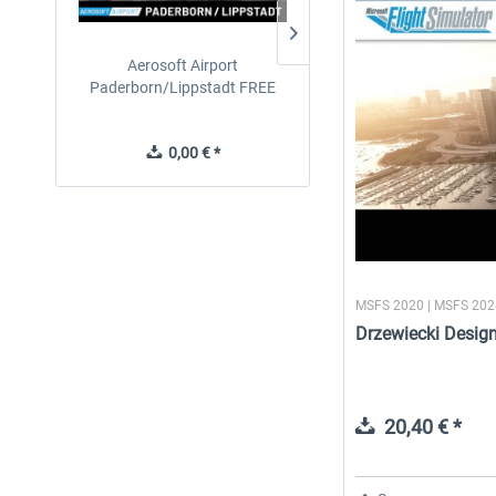
Aerosoft Airport
EmergencyDispatcherPro
Paderborn/Lippstadt FREE
24h Free Trial
0,00 € *
0,00 € *
MSFS 2020 | MSFS 20
Drzewiecki Desig
20,40 € *