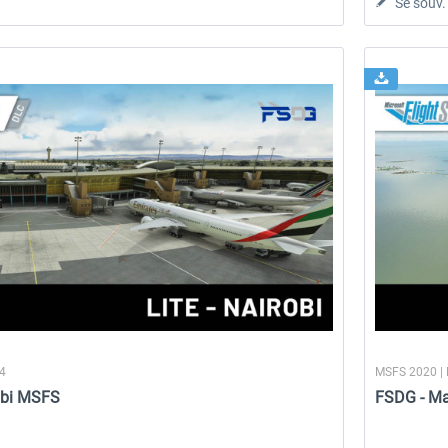
Se souv.
24
MSFS 2020 |
obi MSFS
FSDG - M