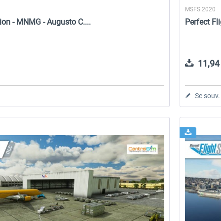
MSFS 2020
ion - MNMG - Augusto C....
Perfect Fl
11,94 
Se souv.