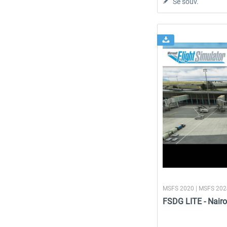
Se souv.
MSFS 2020 | MSFS 20
FSDG LITE - Nair