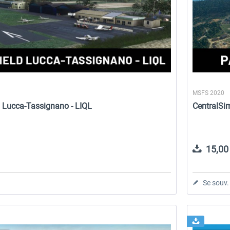
MSFS 2020
ld Lucca-Tassignano - LIQL
CentralSi
15,00 
Se souv.