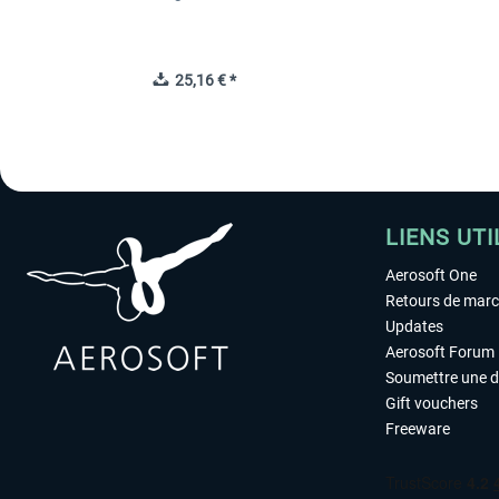
25,16 € *
LIENS UTI
Aerosoft One
Retours de mar
Updates
Aerosoft Forum
Soumettre une 
Gift vouchers
Freeware