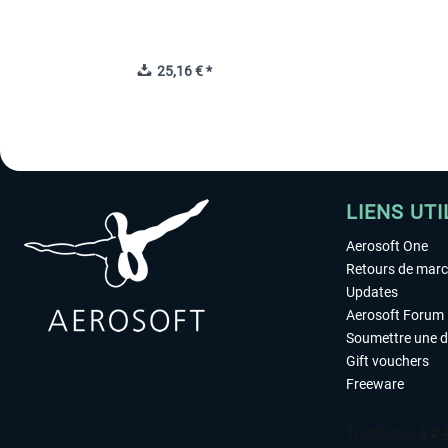
25,16 € *
LIENS UTI
Aerosoft One
Retours de mar
Updates
Aerosoft Forum
Soumettre une 
Gift vouchers
Freeware