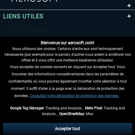
LIENS UTILES
Bienvenue sur aerosoft.com!
Nous utilisons des cookies. Certains d'entre eux sont techniquement
nécessaires (par exemple pour le panier), d'autres nous aident à améliorer nos
offres et à vous offrir une meilleure expérience utilisateur.
Vous acceptez les cookies suivants en cliquant sur Accepter tout. Vous
RENONCER AU CONTRAT ICI
trouverez des informations complémentaires dans les paramètres de
INFORMATIONS
confidentialité, où vous pourrez également modifier votre sélection à tout
moment. Il suffit d'aller à la page avec la déclaration de protection des
NE MANQUEZ PAS LES DERNIÈRES
données.
Consultez notre déclaration de protection des données.
NOUVELLES
Google Tag Manager:
Tracking and Analysis ,
Meta Pixel:
Tracking and
Analysis ,
OpenStreetMap:
Misc
* Tous les prix sont indiqués TVA légale comprise, hors
frais de port
et, le cas
échéant, frais de remboursement, si aucune description contraire.
Accepter tout
** S'applique aux envois vers l'Allemagne. Pour les autres pays, veuillez