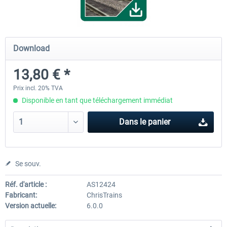
ICE 4 (Class 412)
Stadler Flirt 3
Download
13,80 € *
35,24 € *
19,20 € *
Prix incl. 20% TVA
Disponible en tant que téléchargement immédiat
Dans le panier
Se souv.
Réf. d'article :
AS12424
Fabricant:
ChrisTrains
Version actuelle:
6.0.0