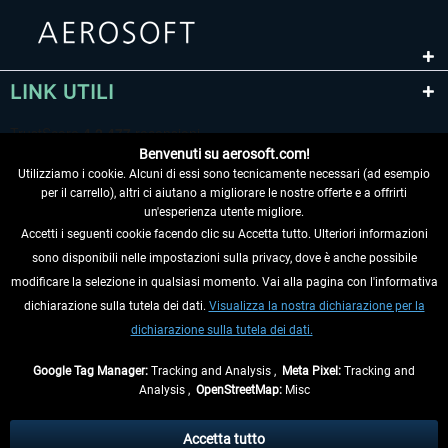
LINK UTILI
Benvenuti su aerosoft.com!
Utilizziamo i cookie. Alcuni di essi sono tecnicamente necessari (ad esempio
per il carrello), altri ci aiutano a migliorare le nostre offerte e a offrirti
un'esperienza utente migliore.
Accetti i seguenti cookie facendo clic su Accetta tutto. Ulteriori informazioni
sono disponibili nelle impostazioni sulla privacy, dove è anche possibile
RECEDERE DAL CONTRATTO
modificare la selezione in qualsiasi momento. Vai alla pagina con l'informativa
dichiarazione sulla tutela dei dati.
Visualizza la nostra dichiarazione per la
INFORMAZIONI
dichiarazione sulla tutela dei dati.
NON PERDETEVI LE ULTIME NOTIZIE
Google Tag Manager:
Tracking and Analysis ,
Meta Pixel:
Tracking and
Analysis ,
OpenStreetMap:
Misc
* Tutti i prezzi sono indicati al netto di Iva e
spese di spedizione
ed
eventualmente le spese di spedizione, se non diversamente descritto.
Accetta tutto