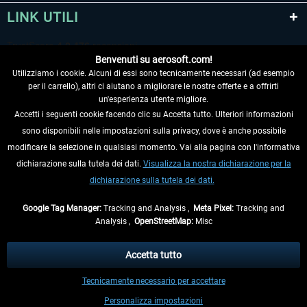
LINK UTILI
Benvenuti su aerosoft.com!
Utilizziamo i cookie. Alcuni di essi sono tecnicamente necessari (ad esempio
per il carrello), altri ci aiutano a migliorare le nostre offerte e a offrirti
un'esperienza utente migliore.
Accetti i seguenti cookie facendo clic su Accetta tutto. Ulteriori informazioni
sono disponibili nelle impostazioni sulla privacy, dove è anche possibile
RECEDERE DAL CONTRATTO
modificare la selezione in qualsiasi momento. Vai alla pagina con l'informativa
dichiarazione sulla tutela dei dati.
Visualizza la nostra dichiarazione per la
INFORMAZIONI
dichiarazione sulla tutela dei dati.
NON PERDETEVI LE ULTIME NOTIZIE
Google Tag Manager:
Tracking and Analysis ,
Meta Pixel:
Tracking and
Analysis ,
OpenStreetMap:
Misc
* Tutti i prezzi sono indicati al netto di Iva e
spese di spedizione
ed
eventualmente le spese di spedizione, se non diversamente descritto.
Accetta tutto
** Riguarda le spedizioni al di fuori della Germania, i tempi di consegna per le
Tecnicamente necessario per accettare
altre nazioni sono disponibili nelle
informazioni di spedizione
.
Personalizza impostazioni