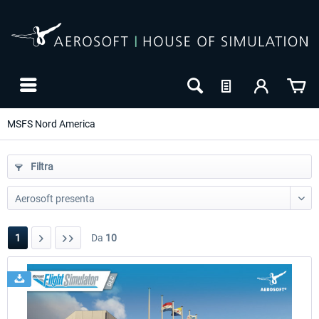
MSFS Nord America
Filtra
1
Da
10