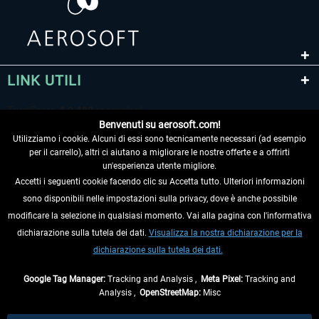
LINK UTILI
Benvenuti su aerosoft.com!
Utilizziamo i cookie. Alcuni di essi sono tecnicamente necessari (ad esempio
per il carrello), altri ci aiutano a migliorare le nostre offerte e a offrirti
un'esperienza utente migliore.
Accetti i seguenti cookie facendo clic su Accetta tutto. Ulteriori informazioni
sono disponibili nelle impostazioni sulla privacy, dove è anche possibile
RECEDERE DAL CONTRATTO
modificare la selezione in qualsiasi momento. Vai alla pagina con l'informativa
dichiarazione sulla tutela dei dati.
Visualizza la nostra dichiarazione per la
INFORMAZIONI
dichiarazione sulla tutela dei dati.
NON PERDETEVI LE ULTIME NOTIZIE
Google Tag Manager:
Tracking and Analysis ,
Meta Pixel:
Tracking and
Analysis ,
OpenStreetMap:
Misc
* Tutti i prezzi sono indicati al netto di Iva e
spese di spedizione
ed