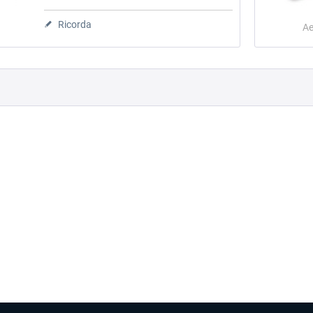
Ricorda
Ae
Lord Howe Island X
Tahiti & Society Islands
15,33 € *
36,48 € *