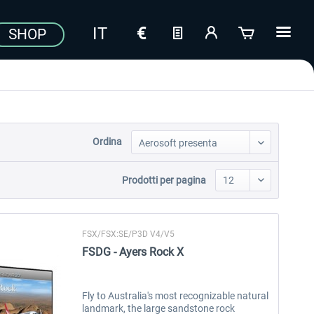
SHOP
Ordina
Prodotti per pagina
FSX/FSX:SE/P3D V4/V5
FSDG - Ayers Rock X
Fly to Australia's most recognizable natural
landmark, the large sandstone rock