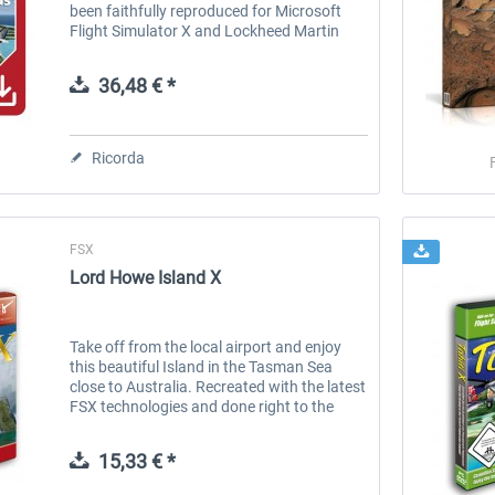
been faithfully reproduced for Microsoft
Flight Simulator X and Lockheed Martin
Prepar3D. The scenery includes
photorealistic aerial images, custom mesh
36,48 € *
and...
Ricorda
FSX
Lord Howe Island X
Take off from the local airport and enjoy
this beautiful Island in the Tasman Sea
close to Australia. Recreated with the latest
FSX technologies and done right to the
smallest detail (you will learn how to read a
newspaper in FSX!) it is...
15,33 € *