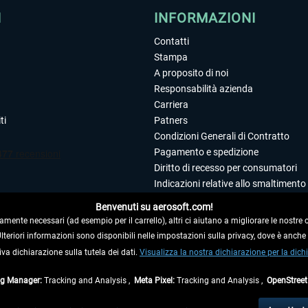
I
INFORMAZIONI
Contatti
Stampa
A proposito di noi
Responsabilità azienda
Carriera
ti
Patners
Condizioni Generali di Contratto
Pagamento e spedizione
Diritto di recesso per consumatori
Indicazioni relative allo smaltimento 
Dichiarazione sulla tutela dei dati
Benvenuti su aerosoft.com!
Editoriale
amente necessari (ad esempio per il carrello), altri ci aiutano a migliorare le nostre of
 Ulteriori informazioni sono disponibili nelle impostazioni sulla privacy, dove è anch
iva dichiarazione sulla tutela dei dati.
 DAL CONTRATTO
Visualizza la nostra dichiarazione per la dichi
ag Manager:
Tracking and Analysis ,
Meta Pixel:
Tracking and Analysis ,
OpenStree
ti al netto di Iva e
spese di spedizione
ed eventualmente le spese di spedizione, se n