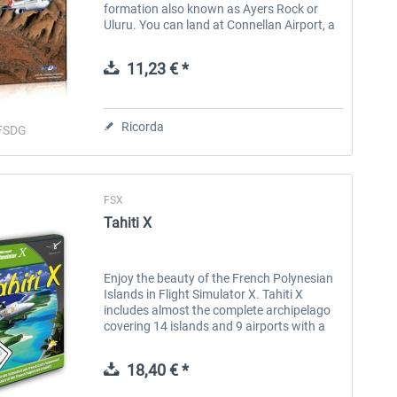
formation also known as Ayers Rock or
Uluru. You can land at Connellan Airport, a
neat airport suitable for jets up to the
Boeing 737-800. It handles around...
11,23 € *
Ricorda
FSDG
FSX
Tahiti X
Enjoy the beauty of the French Polynesian
Islands in Flight Simulator X. Tahiti X
includes almost the complete archipelago
covering 14 islands and 9 airports with a
detailed mesh and many animations. Of
course this product should have...
18,40 € *