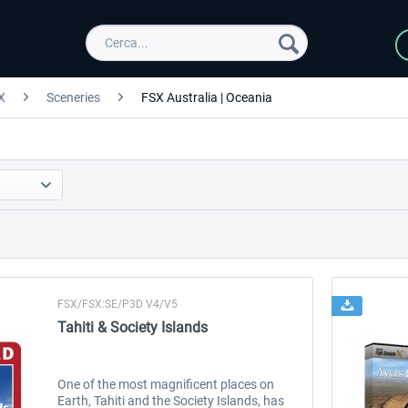
X
Sceneries
FSX Australia | Oceania
FSX/FSX:SE/P3D V4/V5
Tahiti & Society Islands
One of the most magnificent places on
Earth, Tahiti and the Society Islands, has