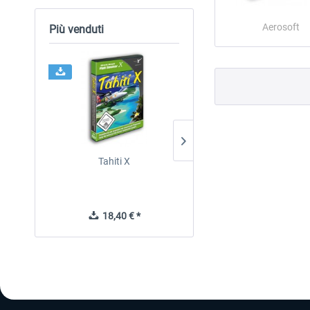
Aerosoft
Più venduti
Tahiti X
FSDG - Ayers Rock X
18,40 € *
11,23 € *