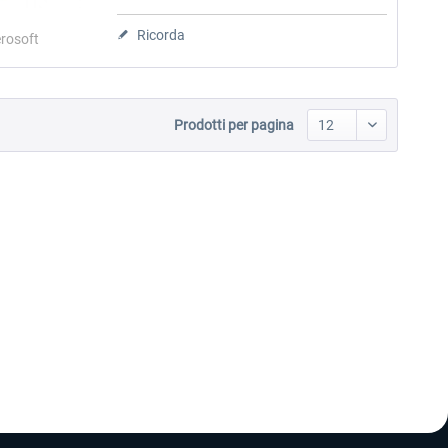
Ricorda
rosoft
Prodotti per pagina
Tahiti X
FSDG - Ayers Rock X
18,40 € *
11,23 € *