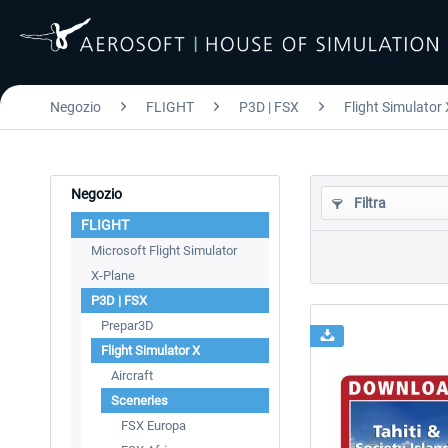
Negozio
FLIGHT
P3D | FSX
Flight Simulator 
Negozio
Filtra
FLIGHT
Microsoft Flight Simulator
X-Plane
P3D | FSX
Prepar3D
Flight Simulator X
Aircraft
Sceneries
FSX Europa