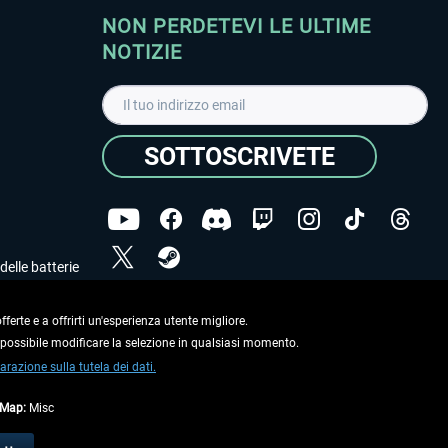
NON PERDETEVI LE ULTIME
NOTIZIE
SOTTOSCRIVETE
delle batterie
Ho letto l'informativa sulla
dichiarazione sulla tutela
dei dati
.
ferte e a offrirti un'esperienza utente migliore.
e possibile modificare la selezione in qualsiasi momento.
Copyright © Aerosoft GmbH. Tutti i diritti riservati.
arazione sulla tutela dei dati.
tMap:
Misc
on diversamente descritto.