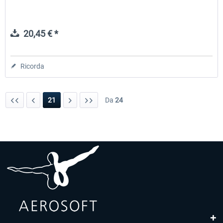
20,45 € *
Ricorda
21
Da
24