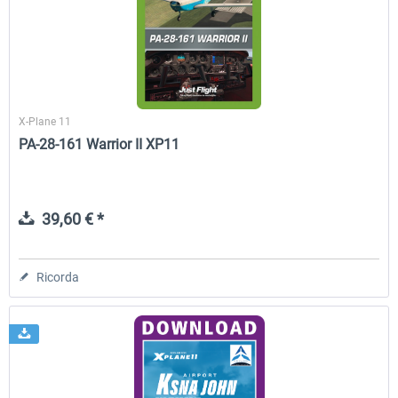
Traffic Global for X-Plane 12/11
Airport Stuttgart XP
(Windows)
X-Plane 11
45,70 € *
22,50 € *
PA-28-161 Warrior II XP11
39,60 € *
Ricorda