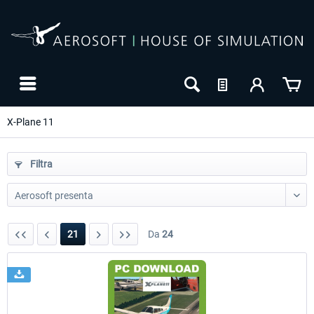
X-Plane 11
Filtra
21
Da
24