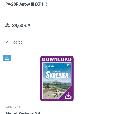
PA-28R Arrow III (XP11)
39,60 € *
Ricorda
X-Plane 11
Airport Svolvaer XP