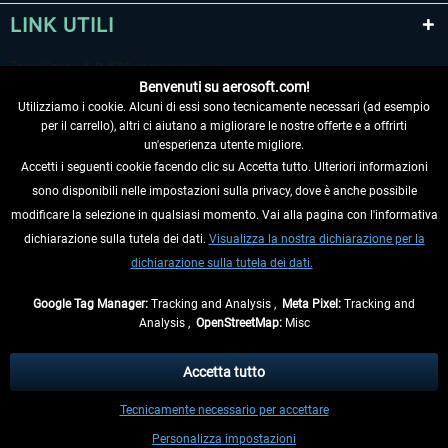
LINK UTILI
Benvenuti su aerosoft.com!
Utilizziamo i cookie. Alcuni di essi sono tecnicamente necessari (ad esempio
per il carrello), altri ci aiutano a migliorare le nostre offerte e a offrirti
un'esperienza utente migliore.
Accetti i seguenti cookie facendo clic su Accetta tutto. Ulteriori informazioni
sono disponibili nelle impostazioni sulla privacy, dove è anche possibile
RECEDERE DAL CONTRATTO
modificare la selezione in qualsiasi momento. Vai alla pagina con l'informativa
dichiarazione sulla tutela dei dati.
Visualizza la nostra dichiarazione per la
INFORMAZIONI
dichiarazione sulla tutela dei dati.
NON PERDETEVI LE ULTIME NOTIZIE
Google Tag Manager:
Tracking and Analysis ,
Meta Pixel:
Tracking and
Analysis ,
OpenStreetMap:
Misc
* Tutti i prezzi sono indicati al netto di Iva e
spese di spedizione
ed
eventualmente le spese di spedizione, se non diversamente descritto.
Accetta tutto
** Riguarda le spedizioni al di fuori della Germania, i tempi di consegna per le
Tecnicamente necessario per accettare
altre nazioni sono disponibili nelle
informazioni di spedizione
.
Personalizza impostazioni