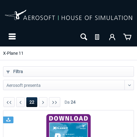
X-Plane 11
Filtra
22
Da
24