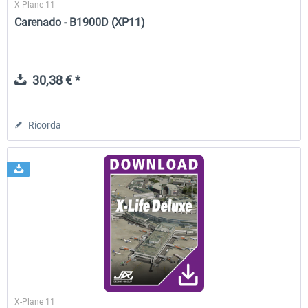
X-Plane 11
Carenado - B1900D (XP11)
30,38 € *
Ricorda
X-Plane 11