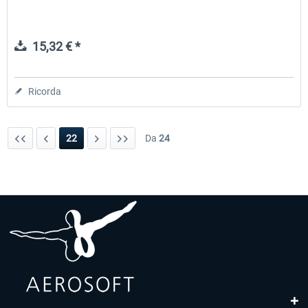
15,32 € *
Ricorda
22
Da
24