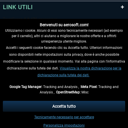
LINK UTILI
Benvenuti su aerosoft.com!
Utilizziamo i cookie. Alcuni di essi sono tecnicamente necessari (ad esempio
per il carrello), altri ci aiutano a migliorare le nostre offerte e a offrirti
un'esperienza utente migliore.
Accetti i seguenti cookie facendo clic su Accetta tutto. Ulteriori informazioni
sono disponibili nelle impostazioni sulla privacy, dove è anche possibile
RECEDERE DAL CONTRATTO
modificare la selezione in qualsiasi momento. Vai alla pagina con l'informativa
dichiarazione sulla tutela dei dati.
Visualizza la nostra dichiarazione per la
INFORMAZIONI
dichiarazione sulla tutela dei dati.
NON PERDETEVI LE ULTIME NOTIZIE
Google Tag Manager:
Tracking and Analysis ,
Meta Pixel:
Tracking and
Analysis ,
OpenStreetMap:
Misc
* Tutti i prezzi sono indicati al netto di Iva e
spese di spedizione
ed
eventualmente le spese di spedizione, se non diversamente descritto.
Accetta tutto
** Riguarda le spedizioni al di fuori della Germania, i tempi di consegna per le
Tecnicamente necessario per accettare
altre nazioni sono disponibili nelle
informazioni di spedizione
.
Personalizza impostazioni