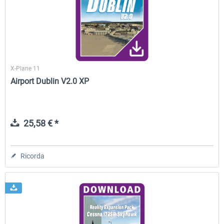
Traffic Global for X-Plane 12/11
Airport Stuttgart XP
(Windows)
X-Plane 11
45,70 € *
22,50 € *
Airport Dublin V2.0 XP
25,58 € *
Ricorda