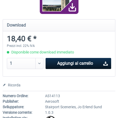
Traffic Global for X-Plane 12/11
Airport Stuttgart XP
Download
(Windows)
18,40 € *
45,70 € *
22,50 € *
Prezzi incl. 22% IVA
Disponibile come download immediato
Aggiungi al carrello
Ricorda
Numero Ordine:
AS14113
Publisher:
Aerosoft
Sviluppatore:
Stairport Sceneries, Jo Erlend Sund
Versione corrente:
1.0.3