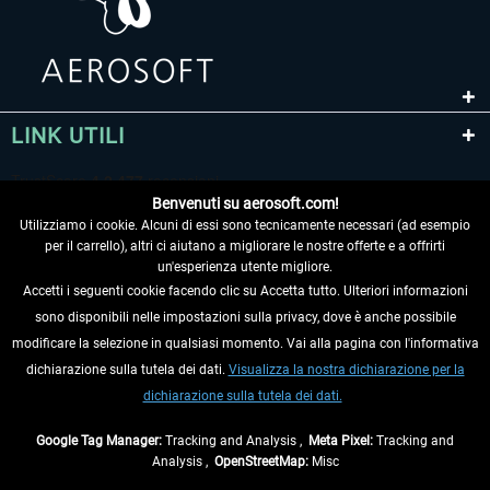
LINK UTILI
Benvenuti su aerosoft.com!
Utilizziamo i cookie. Alcuni di essi sono tecnicamente necessari (ad esempio
per il carrello), altri ci aiutano a migliorare le nostre offerte e a offrirti
un'esperienza utente migliore.
Accetti i seguenti cookie facendo clic su Accetta tutto. Ulteriori informazioni
sono disponibili nelle impostazioni sulla privacy, dove è anche possibile
RECEDERE DAL CONTRATTO
modificare la selezione in qualsiasi momento. Vai alla pagina con l'informativa
dichiarazione sulla tutela dei dati.
Visualizza la nostra dichiarazione per la
INFORMAZIONI
dichiarazione sulla tutela dei dati.
NON PERDETEVI LE ULTIME NOTIZIE
Google Tag Manager:
Tracking and Analysis ,
Meta Pixel:
Tracking and
Analysis ,
OpenStreetMap:
Misc
* Tutti i prezzi sono indicati al netto di Iva e
spese di spedizione
ed