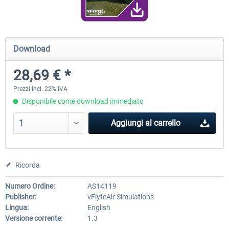
Traffic Global for X-Plane 12/11
Airport Stuttgart XP
Download
(Windows)
28,69 € *
45,70 € *
22,50 € *
Prezzi incl. 22% IVA
Disponibile come download immediato
Aggiungi al carrello
Ricorda
Numero Ordine:
AS14119
Publisher:
vFlyteAir Simulations
Lingua:
English
Versione corrente:
1.3