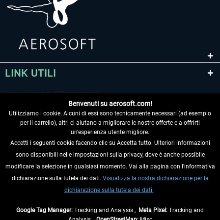
LINK UTILI
Benvenuti su aerosoft.com!
Utilizziamo i cookie. Alcuni di essi sono tecnicamente necessari (ad esempio
per il carrello), altri ci aiutano a migliorare le nostre offerte e a offrirti
un'esperienza utente migliore.
Accetti i seguenti cookie facendo clic su Accetta tutto. Ulteriori informazioni
sono disponibili nelle impostazioni sulla privacy, dove è anche possibile
RECEDERE DAL CONTRATTO
modificare la selezione in qualsiasi momento. Vai alla pagina con l'informativa
dichiarazione sulla tutela dei dati.
Visualizza la nostra dichiarazione per la
INFORMAZIONI
dichiarazione sulla tutela dei dati.
NON PERDETEVI LE ULTIME NOTIZIE
Google Tag Manager:
Tracking and Analysis ,
Meta Pixel:
Tracking and
Analysis ,
OpenStreetMap:
Misc