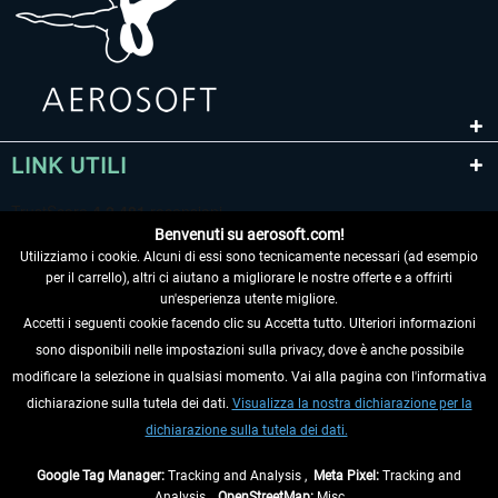
LINK UTILI
Benvenuti su aerosoft.com!
Utilizziamo i cookie. Alcuni di essi sono tecnicamente necessari (ad esempio
per il carrello), altri ci aiutano a migliorare le nostre offerte e a offrirti
un'esperienza utente migliore.
Accetti i seguenti cookie facendo clic su Accetta tutto. Ulteriori informazioni
sono disponibili nelle impostazioni sulla privacy, dove è anche possibile
RECEDERE DAL CONTRATTO
modificare la selezione in qualsiasi momento. Vai alla pagina con l'informativa
dichiarazione sulla tutela dei dati.
Visualizza la nostra dichiarazione per la
INFORMAZIONI
dichiarazione sulla tutela dei dati.
NON PERDETEVI LE ULTIME NOTIZIE
Google Tag Manager:
Tracking and Analysis ,
Meta Pixel:
Tracking and
Analysis ,
OpenStreetMap:
Misc