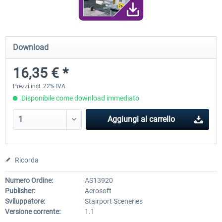
Traffic Global for X-Plane 12/11
Airport Stuttgart XP
Download
(Windows)
16,35 € *
45,70 € *
22,50 € *
Prezzi incl. 22% IVA
Disponibile come download immediato
Aggiungi al carrello
Ricorda
Numero Ordine:
AS13920
Publisher:
Aerosoft
Sviluppatore:
Stairport Sceneries
Versione corrente:
1.1