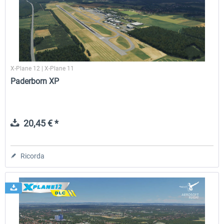
Traffic Global for X-Plane 12/11
Airport Stuttgart XP
(Windows)
X-Plane 12 | X-Plane 11
45,70 € *
22,50 € *
Paderborn XP
20,45 € *
Ricorda