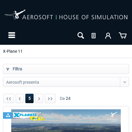
X-Plane 11
Filtra
5
Da
24