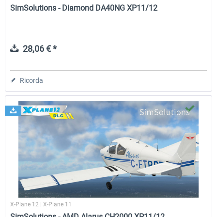
SimSolutions - Diamond DA40NG XP11/12
28,06 € *
Ricorda
X-Plane 12 | X-Plane 11
SimSolutions - AMD Alarus CH2000 XP11/12