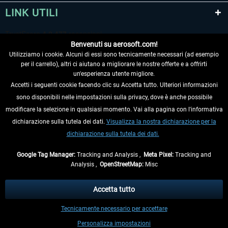
LINK UTILI
Benvenuti su aerosoft.com!
Utilizziamo i cookie. Alcuni di essi sono tecnicamente necessari (ad esempio
per il carrello), altri ci aiutano a migliorare le nostre offerte e a offrirti
un'esperienza utente migliore.
Accetti i seguenti cookie facendo clic su Accetta tutto. Ulteriori informazioni
sono disponibili nelle impostazioni sulla privacy, dove è anche possibile
RECEDERE DAL CONTRATTO
modificare la selezione in qualsiasi momento. Vai alla pagina con l'informativa
dichiarazione sulla tutela dei dati.
Visualizza la nostra dichiarazione per la
INFORMAZIONI
dichiarazione sulla tutela dei dati.
NON PERDETEVI LE ULTIME NOTIZIE
Google Tag Manager:
Tracking and Analysis ,
Meta Pixel:
Tracking and
Analysis ,
OpenStreetMap:
Misc
* Tutti i prezzi sono indicati al netto di Iva e
spese di spedizione
ed
eventualmente le spese di spedizione, se non diversamente descritto.
Accetta tutto
** Riguarda le spedizioni al di fuori della Germania, i tempi di consegna per le
Tecnicamente necessario per accettare
altre nazioni sono disponibili nelle
informazioni di spedizione
.
Personalizza impostazioni