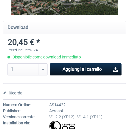
Traffic Global for X-Plane 12/11
Airport Stuttgart XP
Download
(Windows)
20,45 € *
45,70 € *
22,50 € *
Prezzi incl. 22% IVA
Disponibile come download immediato
Aggiungi al carrello
Ricorda
Numero Ordine:
AS14422
Publisher:
Aerosoft
Versione corrente:
V1.2.2 (XP12) | V1.4.1 (XP11)
Installation via: