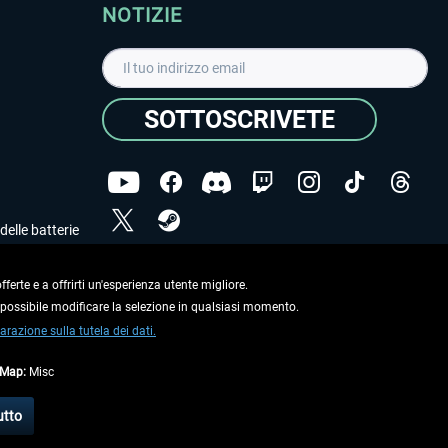
NOTIZIE
SOTTOSCRIVETE
delle batterie
Ho letto l'informativa sulla
dichiarazione sulla tutela
dei dati
.
ferte e a offrirti un'esperienza utente migliore.
e possibile modificare la selezione in qualsiasi momento.
Copyright © Aerosoft GmbH. Tutti i diritti riservati.
arazione sulla tutela dei dati.
tMap:
Misc
on diversamente descritto.
utto
e
informazioni di spedizione
.