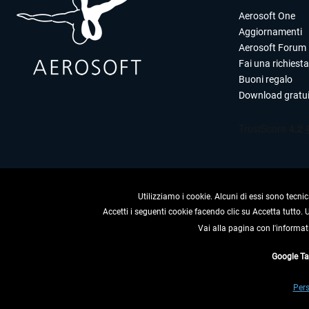
Aerosoft One
Aggiornamenti
Aerosoft Forum
Fai una richiesta
Buoni regalo
Download gratui
Utilizziamo i cookie. Alcuni di essi sono tecnic
Accetti i seguenti cookie facendo clic su Accetta tutto.
RECEDERE
Vai alla pagina con l'informat
Google T
* Tutti i prezzi sono indica
Pers
** Riguarda le spedizioni al 