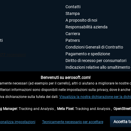
Contatti
Stampa
A proposito di noi
Responsabilità azienda
Carriera
ti
Patners
Condizioni Generali di Contratto
Pagamento e spedizione
Diritto di recesso per consumatori
Indicazioni relative allo smaltimento 
Dichiarazione sulla tutela dei dati
Benvenuti su aerosoft.com!
Editoriale
amente necessari (ad esempio per il carrello), altri ci aiutano a migliorare le nostre of
 Ulteriori informazioni sono disponibili nelle impostazioni sulla privacy, dove è anch
 DAL CONTRATTO
iva dichiarazione sulla tutela dei dati.
Visualizza la nostra dichiarazione per la dichi
ag Manager:
Tracking and Analysis ,
Meta Pixel:
Tracking and Analysis ,
OpenStree
ti al netto di Iva e
spese di spedizione
ed eventualmente le spese di spedizione, se n
Accetta t
onalizza impostazioni
Tecnicamente necessario per accettare
di fuori della Germania, i tempi di consegna per le altre nazioni sono disponibili nell