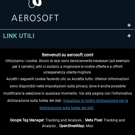
LINK UTILI
Benvenuti su aerosoft.com!
Utilizziamo i cookie. Alcuni di essi sono tecnicamente necessari (ad esempio
per il carrello), altri ci aiutano a migliorare le nostre offerte e a offrirti
un'esperienza utente migliore.
Accetti i seguenti cookie facendo clic su Accetta tutto. Ulteriori informazioni
sono disponibili nelle impostazioni sulla privacy, dove è anche possibile
RECEDERE DAL CONTRATTO
modificare la selezione in qualsiasi momento. Vai alla pagina con l'informativa
dichiarazione sulla tutela dei dati.
Visualizza la nostra dichiarazione per la
INFORMAZIONI
dichiarazione sulla tutela dei dati.
NON PERDETEVI LE ULTIME NOTIZIE
Google Tag Manager:
Tracking and Analysis ,
Meta Pixel:
Tracking and
Analysis ,
OpenStreetMap:
Misc
* Tutti i prezzi sono indicati al netto di Iva e
spese di spedizione
ed