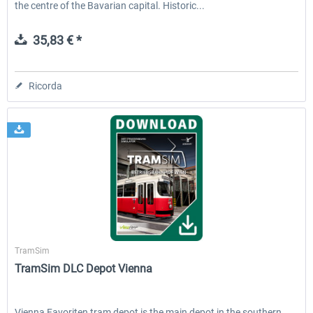
the centre of the Bavarian capital. Historic...
35,83 € *
Ricorda
Aerosoft
TramSim
TramSim DLC Depot Vienna
Vienna Favoriten tram depot is the main depot in the southern