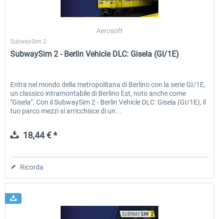
Aerosoft
SubwaySim 2 - Berlin Vehicle DLC:
SubwaySim 2
SubwaySim 2
Gisela (GI/1E)
SubwaySim 2 - Berlin Vehicle DLC: Gisela (GI/1E)
18,44 € *
35,87 € *
Entra nel mondo della metropolitana di Berlino con la serie GI/1E,
un classico intramontabile di Berlino Est, noto anche come
"Gisela". Con il SubwaySim 2 - Berlin Vehicle DLC: Gisela (GI/1E), il
tuo parco mezzi si arricchisce di un...
18,44 € *
Ricorda