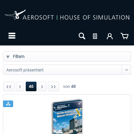
Filtern
46
von
48
24h FREE