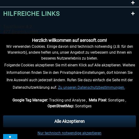
HILFREICHE LINKS
Herzlich willkommen auf aerosoft.com!
Wir verwenden Cookies. Einige davon sind technisch notwendig (z.B. für den
Warenkorb), andere helfen uns, unser Angebot zu verbessern und Ihnen ein
besseres Nutzererlebnis zu bieten.
Folgende Cookies akzeptieren Sie mit einem Klick auf Alle akzeptieren. Weitere
VERTRAG WIDERRUFEN
Informationen finden Sie in den Privatsphäre-Einstellungen, dort können Sie
Ihre Auswahl auch jederzeit ändern. Rufen Sie dazu einfach die Seite mit der
INFORMATIONEN
Datenschutzerklärung auf.
Zu unseren Datenschutzbestimmungen.
NICHTS MEHR VERPASSEN
Google Tag Manager:
Tracking und Analyse ,
Meta Pixel:
Sonstiges ,
OpenStreetMap:
Sonstiges
* Alle Preise inkl. gesetzl. Mehrwertsteuer zzgl.
Versandkosten
, wenn nicht
anders beschrieben.
Alle Akzeptieren
** Gilt für Lieferungen innerhalb Deutschlands, Lieferzeiten für andere Länder
Nur technisch notwendige akzeptieren
entnehmen Sie bitte den
Versandinformationen
.