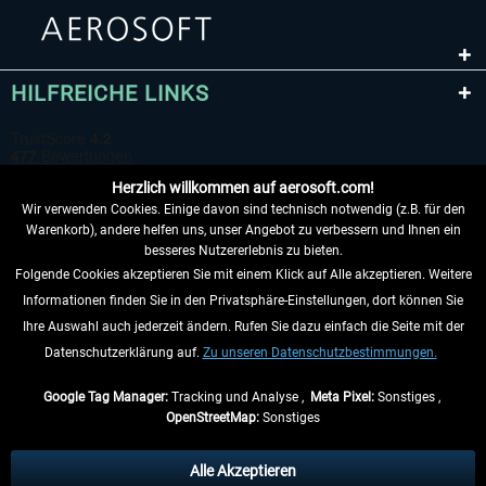
HILFREICHE LINKS
Herzlich willkommen auf aerosoft.com!
Wir verwenden Cookies. Einige davon sind technisch notwendig (z.B. für den
Warenkorb), andere helfen uns, unser Angebot zu verbessern und Ihnen ein
besseres Nutzererlebnis zu bieten.
Folgende Cookies akzeptieren Sie mit einem Klick auf Alle akzeptieren. Weitere
VERTRAG WIDERRUFEN
Informationen finden Sie in den Privatsphäre-Einstellungen, dort können Sie
Ihre Auswahl auch jederzeit ändern. Rufen Sie dazu einfach die Seite mit der
INFORMATIONEN
Datenschutzerklärung auf.
Zu unseren Datenschutzbestimmungen.
NICHTS MEHR VERPASSEN
Google Tag Manager:
Tracking und Analyse ,
Meta Pixel:
Sonstiges ,
OpenStreetMap:
Sonstiges
* Alle Preise inkl. gesetzl. Mehrwertsteuer zzgl.
Versandkosten
, wenn nicht
anders beschrieben.
Alle Akzeptieren