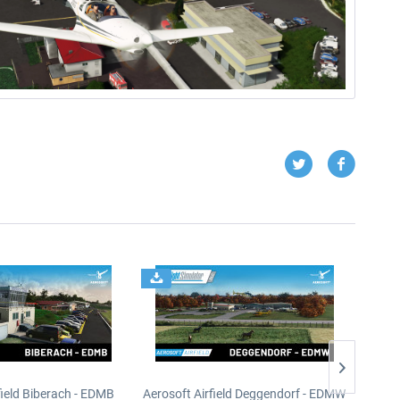
field Biberach - EDMB
Aerosoft Airfield Deggendorf - EDMW
Aeros