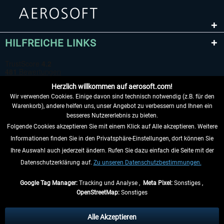
HILFREICHE LINKS
Herzlich willkommen auf aerosoft.com!
Wir verwenden Cookies. Einige davon sind technisch notwendig (z.B. für den
Warenkorb), andere helfen uns, unser Angebot zu verbessern und Ihnen ein
besseres Nutzererlebnis zu bieten.
Folgende Cookies akzeptieren Sie mit einem Klick auf Alle akzeptieren. Weitere
VERTRAG WIDERRUFEN
Informationen finden Sie in den Privatsphäre-Einstellungen, dort können Sie
Ihre Auswahl auch jederzeit ändern. Rufen Sie dazu einfach die Seite mit der
INFORMATIONEN
Datenschutzerklärung auf.
Zu unseren Datenschutzbestimmungen.
NICHTS MEHR VERPASSEN
Google Tag Manager:
Tracking und Analyse ,
Meta Pixel:
Sonstiges ,
OpenStreetMap:
Sonstiges
* Alle Preise inkl. gesetzl. Mehrwertsteuer zzgl.
Versandkosten
, wenn nicht
anders beschrieben.
Alle Akzeptieren