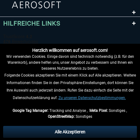
HILFREICHE LINKS
Herzlich willkommen auf aerosoft.com!
Wir verwenden Cookies. Einige davon sind technisch notwendig (z.B. für den
Warenkorb), andere helfen uns, unser Angebot zu verbessern und Ihnen ein
besseres Nutzererlebnis zu bieten.
Folgende Cookies akzeptieren Sie mit einem Klick auf Alle akzeptieren. Weitere
VERTRAG WIDERRUFEN
Informationen finden Sie in den Privatsphäre-Einstellungen, dort können Sie
Ihre Auswahl auch jederzeit ändern. Rufen Sie dazu einfach die Seite mit der
INFORMATIONEN
Datenschutzerklärung auf.
Zu unseren Datenschutzbestimmungen.
NICHTS MEHR VERPASSEN
Google Tag Manager:
Tracking und Analyse ,
Meta Pixel:
Sonstiges ,
OpenStreetMap:
Sonstiges
* Alle Preise inkl. gesetzl. Mehrwertsteuer zzgl.
Versandkosten
, wenn nicht
anders beschrieben.
Alle Akzeptieren
** Gilt für Lieferungen innerhalb Deutschlands, Lieferzeiten für andere Länder