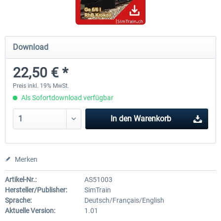
ICE 4 (BR 412)
Stadler Flirt 3
Download
22,50 € *
34,95 € *
19,04 € *
Preis inkl. 19% MwSt.
Als Sofortdownload verfügbar
In den
Warenkorb
Merken
Artikel-Nr.:
AS51003
Hersteller/Publisher:
SimTrain
Sprache:
Deutsch/Français/English
Aktuelle Version:
1.01