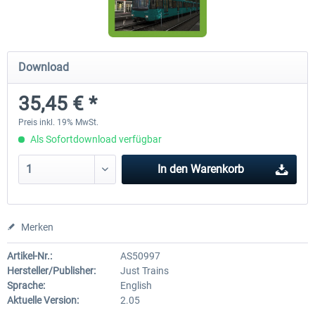
Im Köblitzer Bergland 3 reloaded
VirtualTracks - Ringbahn Be
Download
35,45 € *
29,95 € *
34,95 € *
Preis inkl. 19% MwSt.
Als Sofortdownload verfügbar
In den
Warenkorb
Merken
Artikel-Nr.:
AS50997
Hersteller/Publisher:
Just Trains
Sprache:
English
Aktuelle Version:
2.05