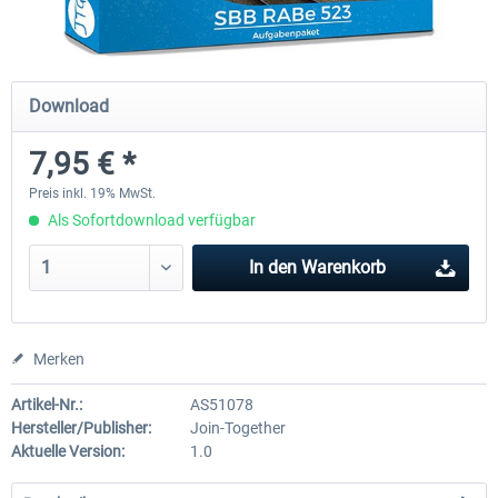
Just Trains - U-Bahn Hamburg U1 &
Railworks Szenario-Pack Vo
Download
U3
7,95 € *
39,62 € *
24,95 € *
Preis inkl. 19% MwSt.
Als Sofortdownload verfügbar
In den
Warenkorb
Merken
Artikel-Nr.:
AS51078
Hersteller/Publisher:
Join-Together
Aktuelle Version:
1.0