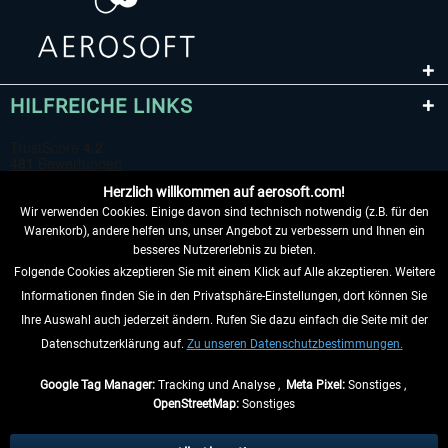
HILFREICHE LINKS
Herzlich willkommen auf aerosoft.com!
Wir verwenden Cookies. Einige davon sind technisch notwendig (z.B. für den
Warenkorb), andere helfen uns, unser Angebot zu verbessern und Ihnen ein
besseres Nutzererlebnis zu bieten.
Folgende Cookies akzeptieren Sie mit einem Klick auf Alle akzeptieren. Weitere
VERTRAG WIDERRUFEN
Informationen finden Sie in den Privatsphäre-Einstellungen, dort können Sie
Ihre Auswahl auch jederzeit ändern. Rufen Sie dazu einfach die Seite mit der
INFORMATIONEN
Datenschutzerklärung auf.
Zu unseren Datenschutzbestimmungen.
NICHTS MEHR VERPASSEN
Google Tag Manager:
Tracking und Analyse ,
Meta Pixel:
Sonstiges ,
OpenStreetMap:
Sonstiges
* Alle Preise inkl. gesetzl. Mehrwertsteuer zzgl.
Versandkosten
, wenn nicht